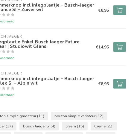
merknop incl inlegplaatje – Busch-Jaeger
ance SI – Zuiver wit
€8,95
voorraad
SCH JAEGER
egplaatje Enkel Busch Jaeger Future
ear | Studiowit Glans
€14,95
voorraad
SCH JAEGER
merknop incl inlegplaatje – Busch-Jaeger
lex SI – Alpin wit
€8,95
voorraad
ton simple gradateur
(11)
bouton simple variateur
(12)
ger
(17)
Busch Jaeger SI
(4)
cream
(15)
Creme
(22)