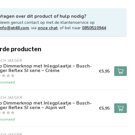
Vragen over dit product of hulp nodig?
Neem gerust contact op met de klantenservice op
info@et48.com
, via
onze chat
, of bel naar
0850510944
rde producten
SCH JAEGER
o Dimmerknop met Inlegplaatje – Busch-
ger Reflex SI serie – Crème
€5,95
voorraad
SCH JAEGER
o Dimmerknop met Inlegplaatje – Busch-
ger Reflex SI serie – Alpin wit
€5,95
voorraad
SCH JAEGER