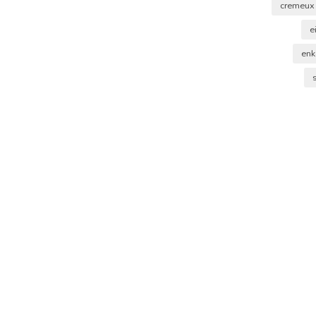
cremeu
e
enk