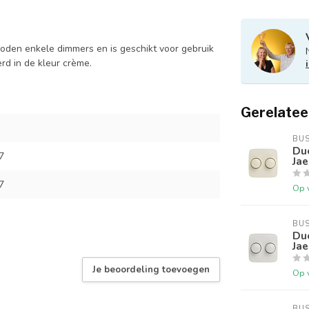
den enkele dimmers en is geschikt voor gebruik
rd in de kleur crème.
Gerelatee
BU
Du
7
Jae
7
Op 
BU
Du
Jae
Je beoordeling toevoegen
Op 
BU