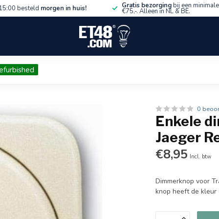
Gratis bezorging
bij een minimale
15:00 besteld
morgen in huis!
€75,-. Alleen in NL & BE.
efurbished
0 beoo
Enkele d
Jaeger Re
€8,95
Incl. btw
Dimmerknop voor Tra
knop heeft de kleur