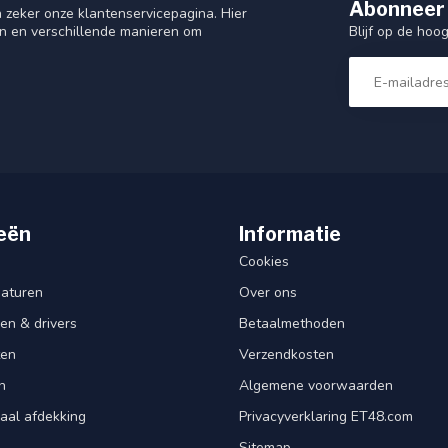
Abonneer 
 zeker onze klantenservicepagina. Hier
Blijf op de hoo
en en verschillende manieren om
eën
Informatie
Cookies
aturen
Over ons
en & drivers
Betaalmethoden
ten
Verzendkosten
n
Algemene voorwaarden
aal afdekking
Privacyverklaring ET48.com
Sitemap