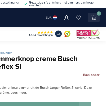
 bestelling van
Gezellige sfeer
in huis met dimmers van hoge
kwaliteit!
0
EUR
9.5
4.504
beoordelingen
rdelingen
immerknop creme Busch
flex SI
Backorder
dim enkele dimmer uit de Busch Jaeger Reflex SI serie. Deze
 crème.
Lees meer
.