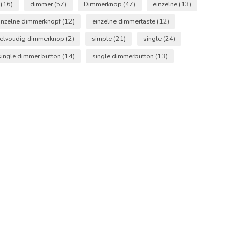
x
(16)
dimmer
(57)
Dimmerknop
(47)
einzelne
(13)
inzelne dimmerknopf
(12)
einzelne dimmertaste
(12)
elvoudig dimmerknop
(2)
simple
(21)
single
(24)
single dimmer button
(14)
single dimmerbutton
(13)