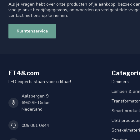
Als je vragen hebt over onze producten of je aankoop, bezoek dan
vind je onze bedrijfsgegevens, antwoorden op veelgestelde vrag
contact met ons op te nemen.
Klantenservice
ET48.com
Categori
LED experts staan voor u klaar!
Dimmers
Lampen & arm
Aalsbergen 9
Transformator
6942SE Didam
Nederland
Smart produc
USB producte
085 051 0944
Schakelmateri
Overige