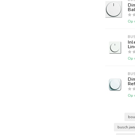
Dim
Bal
Op 
BU
Inl
Lin
Op 
BU
Dim
Ref
Op 
bou
busch jae