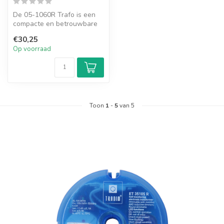
De 05-1060R Trafo is een
compacte en betrouwbare
transformator ontworpen
€30,25
om elek...
Op voorraad
Toon
1
-
5
van 5