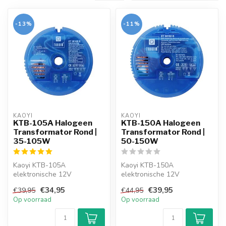
-13%
-11%
KAOYI
KAOYI
KTB-105A Halogeen
KTB-150A Halogeen
Transformator Rond |
Transformator Rond |
35-105W
50-150W
Kaoyi KTB-105A
Kaoyi KTB-150A
elektronische 12V
elektronische 12V
halogeentransformator van
halogeentransformator van
€34,95
€39,95
€39,95
€44,95
35W tot 105W. Bijzond...
50W tot 150W. Geschi...
Op voorraad
Op voorraad