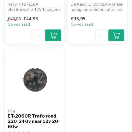
Kaoyi KTB-210A
De Kaoyi ET2070DKA is een
elektronische 12V halogeen
halogeentransformator met
transformator van 50W tot
een vermogen van minimaal
€44,95
€15,95
€49,95
210W. Vooral...
20...
Op voorraad
Op voorraad
ETH
ET-2060R Trafo rond
220-240v naar 12v 20-
60w