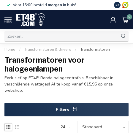
Gratis bez
Voor 15:00 besteld
morgen in huis!
9.5
€75,-. Alle
0
MENU
Home
/
Transformatoren & drivers
/
Transformatoren
Transformatoren voor
halogeenlampen
Exclusief op ET48! Ronde halogeentrafo's. Beschikbaar in
verschillende wattages! Al te koop vanaf €15,95 op onze
webshop.
Filters