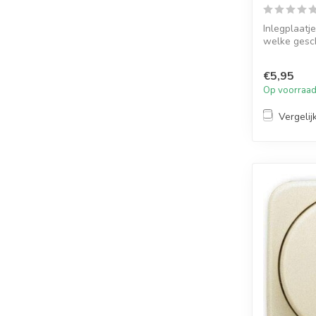
Inlegplaatj
welke gesch
Berker ...
€5,95
Op voorraa
Vergelij