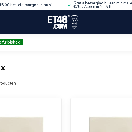
Gratis bezorging
bij een minimale
15:00 besteld
morgen in huis!
€75,-. Alleen in NL & BE.
efurbished
ux
roducten