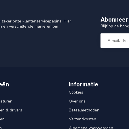
Abonneer 
 zeker onze klantenservicepagina. Hier
Blijf op de hoo
en en verschillende manieren om
eën
Informatie
Cookies
aturen
Over ons
en & drivers
Betaalmethoden
ten
Verzendkosten
n
Algemene voorwaarden