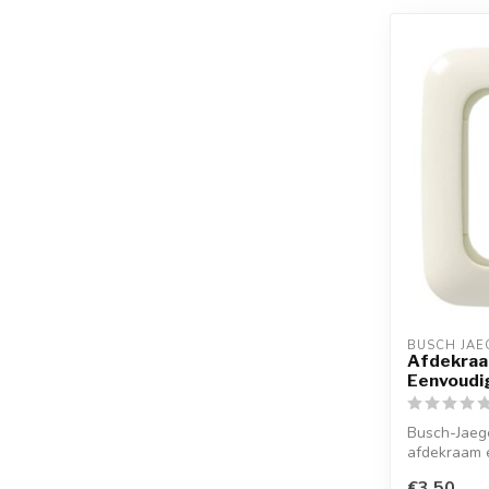
BUSCH JAE
Afdekraam
Eenvoudi
Busch-Jaeg
afdekraam e
€3,50