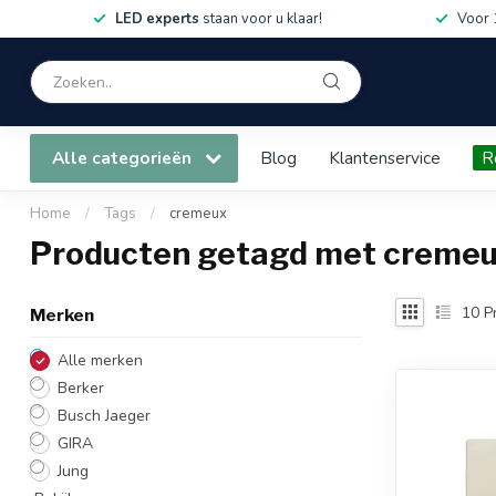
LED experts
staan voor u klaar!
Voor 
Alle categorieën
Blog
Klantenservice
R
Home
/
Tags
/
cremeux
Producten getagd met creme
10
P
Merken
Alle merken
Berker
Busch Jaeger
GIRA
Jung