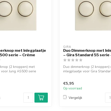
GIRA
erknop met Inlegplaatje
Duo Dimmerknop met Inl
S500 serie – Crème
– Gira Standard 55 serie
knop (2 knoppen) met
Duo dimmerknop (2 knoppen)
e voor Jung AS500 serie
inlegplaatje voor Gira Standar
Ges...
afdekraa...
€5,95
d
Op voorraad
k
Vergelijk