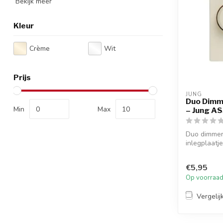
Bekijk meer
Kleur
Crème
Wit
Prijs
JUNG
Duo Dimm
Min
Max
– Jung A
Duo dimmer
inlegplaatj
afdekraam. 
€5,95
Op voorraa
Vergelij