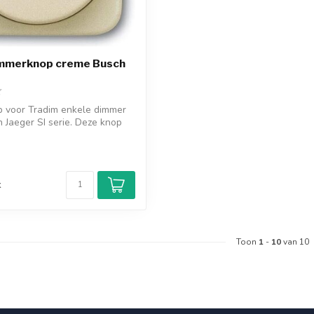
immerknop creme Busch
 voor Tradim enkele dimmer
h Jaeger SI serie. Deze knop
d
k
Toon
1
-
10
van 10