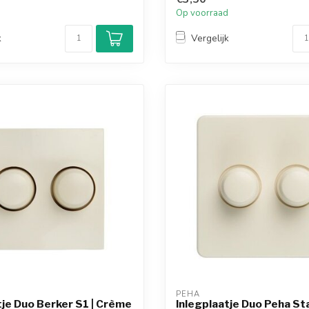
d
Op voorraad
k
Vergelijk
PEHA
tje Duo Berker S1 | Crème
Inlegplaatje Duo Peha St