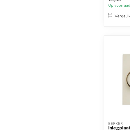
Op voorraa
Vergelij
BERKER
Inlegplaa