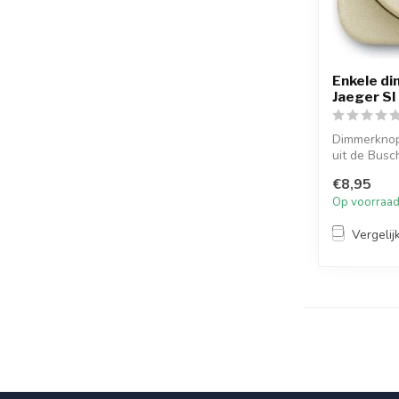
Enkele d
Jaeger SI
Dimmerknop
uit de Busc
he...
€8,95
Op voorraa
Vergelij