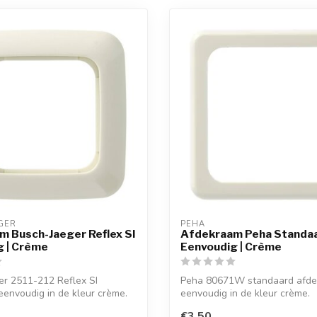
GER
PEHA
 Busch-Jaeger Reflex SI
Afdekraam Peha Standa
g | Crème
Eenvoudig | Crème
er 2511-212 Reflex SI
Peha 80671W standaard afd
envoudig in de kleur crème.
eenvoudig in de kleur crème.
€3,50