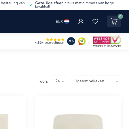
 bestelling van
Gezellige sfeer
in huis met dimmers van hoge
kwaliteit!
0
EUR
9.5
4.504
beoordelingen
Toon: