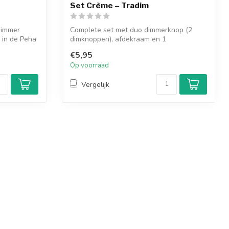
Set Crème – Tradim
dimmer
Complete set met duo dimmerknop (2
k in de Peha
dimknoppen), afdekraam en 1
inlegplaatje. Ges...
€5,95
Op voorraad
Vergelijk