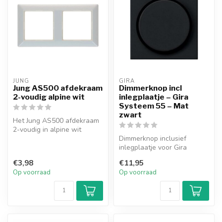
JUNG
GIRA
Jung AS500 afdekraam
Dimmerknop incl
2-voudig alpine wit
inlegplaatje – Gira
Systeem 55 – Mat
zwart
Het Jung AS500 afdekraam
2-voudig in alpine wit
combineert tijdloos design
Dimmerknop inclusief
met u...
inlegplaatje voor Gira
Systeem 55 afdekraam.
€3,98
€11,95
Geschikt voor ...
Op voorraad
Op voorraad