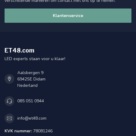
verschillende manieren om contact met ons op te nemen.
Klantenservice
ET48.com
LED experts staan voor u klaar!
Aalsbergen 9
6942SE Didam
Nederland
085 051 0944
info@et48.com
KVK nummer:
78081246