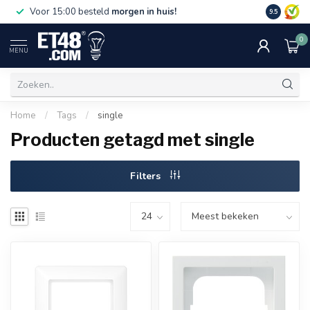
Gratis bez
Voor 15:00 besteld
morgen in huis!
9.5
€75,-. Alle
0
MENU
Home
/
Tags
/
single
Producten getagd met single
Filters