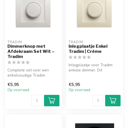
TRADIM
TRADIM
Dimmerknop met
Inlegplaatje Enkel
Afdekraam Set Wit –
Tradim | Crème
Tradim
Inlegplaatje voor Tradim
Complete set voor een
enkele dimmer. Dit
enkelvoudige Tradim
inlegplaatje heeft de kleur
dimmer, bestaande uit
crème.
€5,95
€5,95
dimmerknop, afde...
Op voorraad
Op voorraad