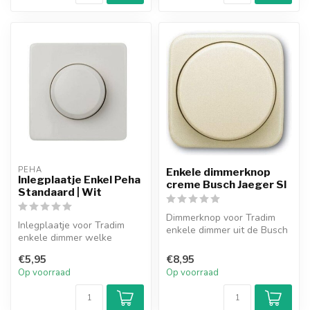
PEHA
Enkele dimmerknop
Inlegplaatje Enkel Peha
creme Busch Jaeger SI
Standaard | Wit
Dimmerknop voor Tradim
Inlegplaatje voor Tradim
enkele dimmer uit de Busch
enkele dimmer welke
Jaeger SI serie. Deze knop
geschikt is voor gebruik in
he...
€5,95
€8,95
de Peha...
Op voorraad
Op voorraad