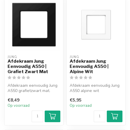
JUNG
JUNG
Afdekraam Jung
Afdekraam Jung
Eenvoudig A550 |
Eenvoudig A550 |
Grafiet Zwart Mat
Alpine Wit
Afdekraam eenvoudig Jung
Afdekraam eenvoudig Jung
A550 grafietzwart mat.
A550 alpine wit
(A5581BFWW). Een simpel,
€8,49
€5,95
neutraal ontwe...
Op voorraad
Op voorraad