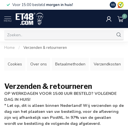
Gratis bez
Voor 15:00 besteld
morgen in huis!
9.5
€75,-. Alle
0
MENU
Home
/
Verzenden & retourneren
Cookies
Over ons
Betaalmethoden
Verzendkosten
Verzenden & retourneren
OP WERKDAGEN VOOR 15:00 UUR BESTELD? VOLGENDE
DAG IN HUIS!
* Let op, dit is alleen binnen Nederland! Wij verzenden op de
dag van het plaatsen van uw bestelling, voor de aflevering
zijn wij afhankelijk van PostNL. In 97% van de gevallen
wordt uw bestelling de volgende dag afgeleverd.