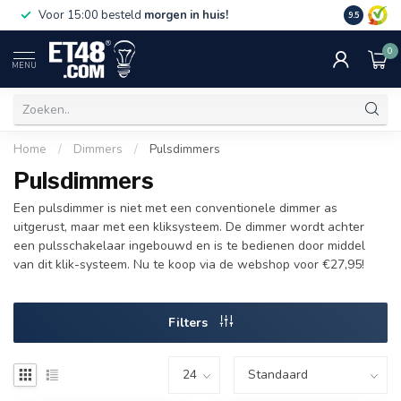
Gratis bezorging
bij een minimale bestelling van
Gezellig
9.5
€75,-. Alleen in NL & BE.
kwaliteit!
0
MENU
Home
/
Dimmers
/
Pulsdimmers
Pulsdimmers
Een pulsdimmer is niet met een conventionele dimmer as
uitgerust, maar met een kliksysteem. De dimmer wordt achter
een pulsschakelaar ingebouwd en is te bedienen door middel
van dit klik-systeem. Nu te koop via de webshop voor €27,95!
Filters