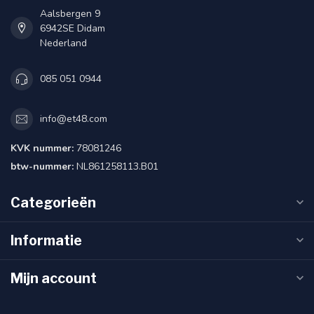
Aalsbergen 9
6942SE Didam
Nederland
085 051 0944
info@et48.com
KVK nummer:
78081246
btw-nummer:
NL861258113.B01
Categorieën
Informatie
Mijn account