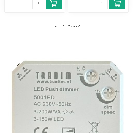
Toon
1
-
2
van 2