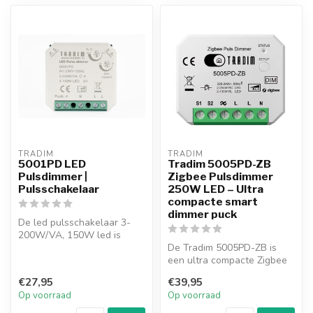
TRADIM
TRADIM
5001PD LED
Tradim 5005PD-ZB
Pulsdimmer |
Zigbee Pulsdimmer
Pulsschakelaar
250W LED – Ultra
compacte smart
dimmer puck
De led pulsschakelaar 3-
200W/VA, 150W led is
geschikt voor het dimmen
De Tradim 5005PD-ZB is
van (filam...
een ultra compacte Zigbee
pulsdimmer (puck) voor
€27,95
€39,95
dimbare ...
Op voorraad
Op voorraad