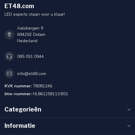
ET48.com
LED experts staan voor u klaar!
Aalsbergen 9
6942SE Didam
Nederland
085 051 0944
info@et48.com
KVK nummer:
78081246
btw-nummer:
NL861258113.B01
Categorieën
Informatie