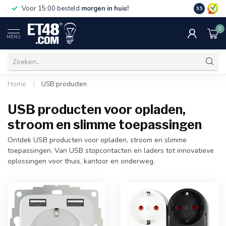
Gratis bez
Voor 15:00 besteld
morgen in huis!
9.5
€75,-. Alle
0
MENU
Home
/
USB producten
USB producten voor opladen,
stroom en slimme toepassingen
Ontdek USB producten voor opladen, stroom en slimme
toepassingen. Van USB stopcontacten en laders tot innovatieve
oplossingen voor thuis, kantoor en onderweg.