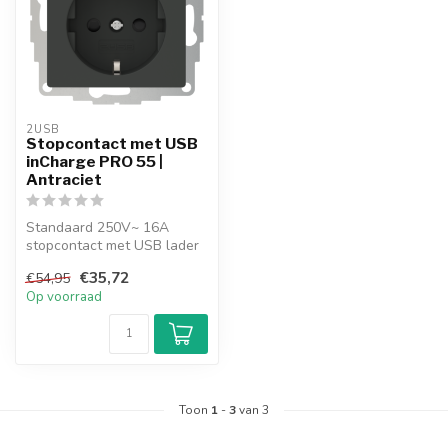
2USB
Stopcontact met USB
inCharge PRO 55 |
Antraciet
Standaard 250V~ 16A
stopcontact met USB lader
van de nieuwste generatie.
€35,72
€54,95
High-sp...
Op voorraad
Toon
1
-
3
van 3