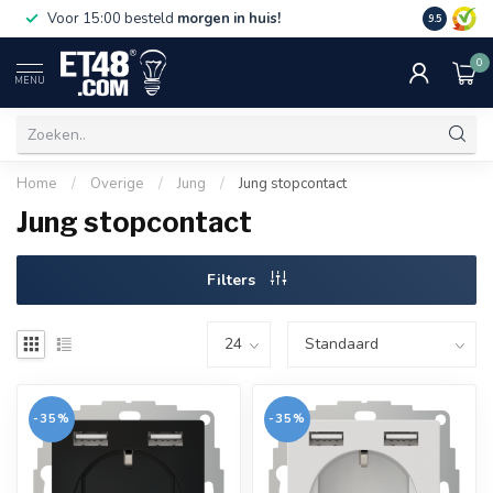
Gratis bez
Voor 15:00 besteld
morgen in huis!
9.5
€75,-. Alle
0
MENU
Home
/
Overige
/
Jung
/
Jung stopcontact
Jung stopcontact
Filters
-35%
-35%