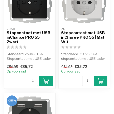
2USB
2USB
Stopcontact met USB
Stopcontact met USB
inCharge PRO 55 |
inCharge PRO 55 | Mat
Zwart
Wit
Standaard 250V~ 16A
Standaard 250V~ 16A
Stopcontact met USB lader
stopcontact met USB lader
van de nieuwste generatie.
van de nieuwste generatie.
€35,72
€35,72
€54,95
€54,95
High-sp...
High-sp...
Op voorraad
Op voorraad
-35%