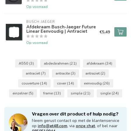
Op voorraad
BUSCH JAEGER
Afdekraam Busch-Jaeger Future
Linear Eenvoudig | Antraciet
€5,49
Op voorraad
A550
(3)
abdeckrahmen
(21)
afdekraam
(34)
antraciet
(7)
antracite
(3)
antraziet
(2)
couverture
(14)
cover
(14)
eenvoudig
(26)
einzelner
(5)
frame
(13)
simple
(21)
single
(24)
Vragen over dit product of hulp nodig?
Neem gerust contact op met de klantenservice
op
info@et48.com
, via
onze chat
, of bel naar