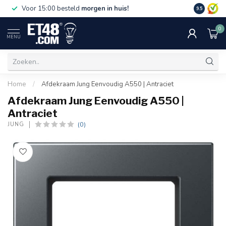
Gratis bez
Voor 15:00 besteld
morgen in huis!
9.5
€75,-. Alle
0
MENU
Home
/
Afdekraam Jung Eenvoudig A550 | Antraciet
Afdekraam Jung Eenvoudig A550 |
Antraciet
(0)
JUNG