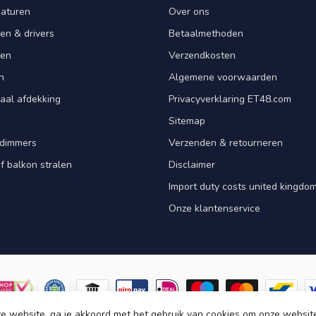
aturen
Over ons
en & drivers
Betaalmethoden
ten
Verzendkosten
n
Algemene voorwaarden
aal afdekking
Privacyverklaring ET48.com
Sitemap
dimmers
Verzenden & retourneren
f balkon stralen
Disclaimer
Import duty costs united kingdom
Onze klantenservice
e website, ga je akkoord met het gebruik van cookies om onze websit