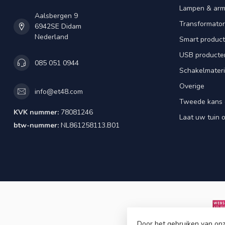
Lampen & arm
Aalsbergen 9
Transformator
6942SE Didam
Nederland
Smart produc
USB producte
085 051 0944
Schakelmateri
Overige
info@et48.com
Tweede kans 
KVK nummer:
78081246
Laat uw tuin o
btw-nummer:
NL861258113.B01
Door het gebruiken van onz