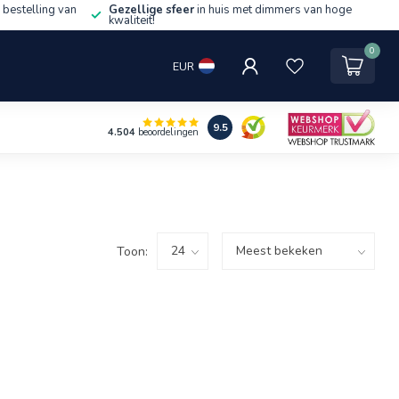
 bestelling van
Gezellige sfeer
in huis met dimmers van hoge
kwaliteit!
0
EUR
9.5
4.504
beoordelingen
Toon: