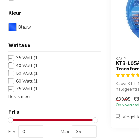
Kleur
Blauw
Wattage
35 Watt
(1)
KAOYI
KTB-105A
40 Watt
(1)
Transfor
50 Watt
(1)
60 Watt
(1)
Kaoyi KTB-
75 Watt
(1)
halogeentr
105W. Bijzon
Bekijk meer
€3
€39,95
Op voorraa
Prijs
Vergelij
Min
Max