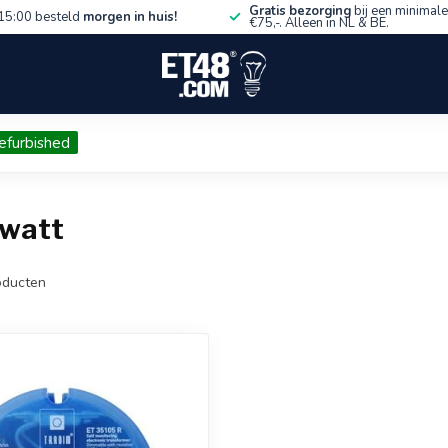
Gratis bezorging
bij een minimale
15:00 besteld
morgen in huis!
€75,-. Alleen in NL & BE.
efurbished
 watt
ducten