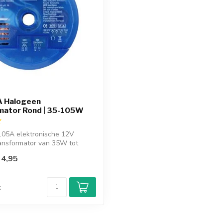
 Halogeen
mator Rond | 35-105W
105A elektronische 12V
ansformator van 35W tot
d...
4,95
d
k