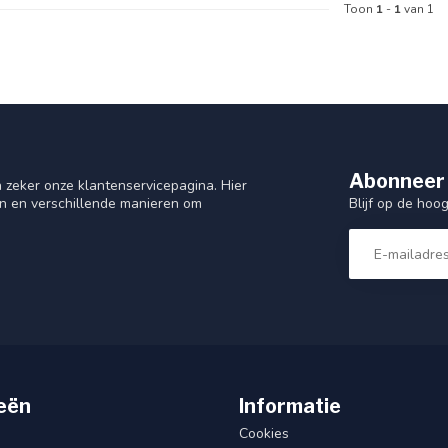
Toon
1
-
1
van 1
Abonneer 
 zeker onze klantenservicepagina. Hier
Blijf op de hoo
en en verschillende manieren om
eën
Informatie
Cookies