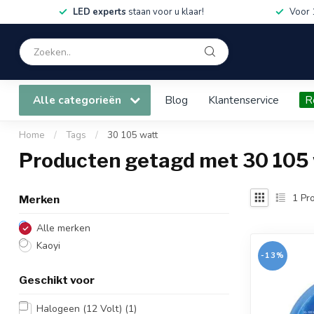
LED experts
staan voor u klaar!
Voor 
Alle categorieën
Blog
Klantenservice
R
Home
/
Tags
/
30 105 watt
Producten getagd met 30 105
1
Pro
Merken
Alle merken
Kaoyi
-13%
Geschikt voor
Halogeen (12 Volt)
(1)