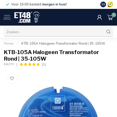
Gratis bez
Voor 15:00 besteld
morgen in huis!
9.5
€75,-. Alle
0
MENU
Home
/
KTB-105A Halogeen Transformator Rond | 35-105W
KTB-105A Halogeen Transformator
Rond | 35-105W
(1)
KAOYI