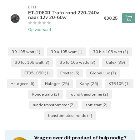
ETH
ET-2060R Trafo rond 220-240v
naar 12v 20-60w
€30,25
Op voorraad
30 105 watt
(1)
30 a 105 watt
(1)
30 bis 105 watt
(1)
30 tot 105 watt
(3)
35 to 105 watts
(3)
Calex
(39)
ET35105R
(1)
Freetec
(5)
Global Lux
(7)
Halogeen
(6)
Halogen
(25)
Kaoyi
(26)
KTB105
(1)
Ronde trafo
(3)
round transformer
(2)
runde transformator
(2)
soft start
(2)
transformateur ronde
(4)
Vragen over dit product of hulp nodig?