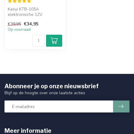
Kaoyi KTB-105A
elektronische 12V
halogeentransformator van
€34,95
€39,95
35W tot 105W. Bijzond...
Op voorraad
Abonneer je op onze nieuwsbrief
Blijf op de hoogte over onze laatste acties
Meer informatie