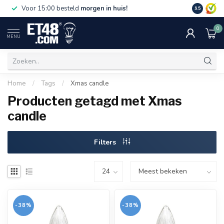
Gratis bez
Voor 15:00 besteld
morgen in huis!
9.5
€75,-. Alle
0
MENU
Home
/
Tags
/
Xmas candle
Producten getagd met Xmas
candle
Filters
-38%
-38%