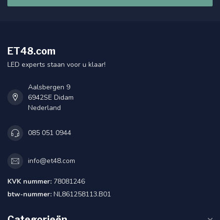
ET48.com
LED experts staan voor u klaar!
Aalsbergen 9
6942SE Didam
Nederland
085 051 0944
info@et48.com
KVK nummer:
78081246
btw-nummer:
NL861258113.B01
Categorieën