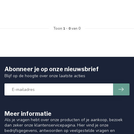
Toon
1
-
0
van 0
Abonneer je op onze nieuwsbrief
Blijf op de hoogte over onze laatste acties
Meer informatie
Als je vragen hebt over onze producten of je aankoop, bezoek
dan zeker onze klantenservicepagina. Hier vind je onze
bedrijfsgegevens, antwoorden op veelgestelde vragen en