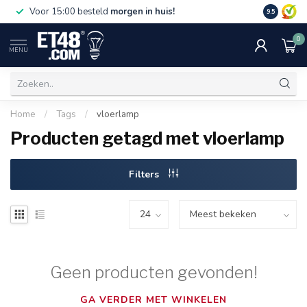
Gratis bez
Voor 15:00 besteld
morgen in huis!
9.5
€75,-. Alle
0
MENU
Home
/
Tags
/
vloerlamp
Producten getagd met vloerlamp
Filters
Geen producten gevonden!
GA VERDER MET WINKELEN