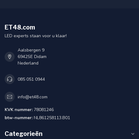
ET48.com
LED experts staan voor u klaar!
Aalsbergen 9
6942SE Didam
Nederland
085 051 0944
info@et48.com
KVK nummer:
78081246
btw-nummer:
NL861258113.B01
Categorieën