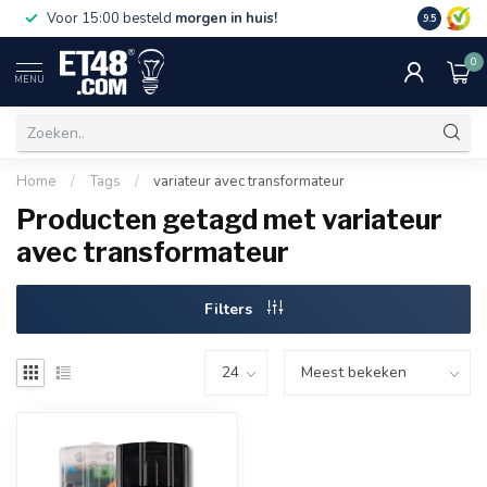
Gratis bez
Voor 15:00 besteld
morgen in huis!
9.5
€75,-. Alle
0
MENU
Home
/
Tags
/
variateur avec transformateur
Producten getagd met variateur
avec transformateur
Filters