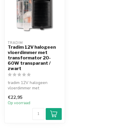
TRADIM
Tradim 12V halogeen
vloerdimmer met
transformator 20-
60W transparant /
zwart
tradim 12V halogeen
vloerdimmer met
geïntegreerde transformator
€22,95
(20-60W). Geschi...
Op voorraad