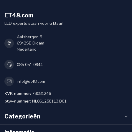
ET48.com
LED experts staan voor u klaar!
Aalsbergen 9
6942SE Didam
Nederland
085 051 0944
info@et48.com
KVK nummer:
78081246
btw-nummer:
NL861258113.B01
Categorieën