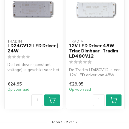
TRADIM
TRADIM
LD24CV12 LED Driver |
12V LED Driver 48W
24W
Triac Dimbaar | Tradim
LD48CV12
De Led driver (constant
voltage) is geschikt voor het
De Tradim LD48CV12 is een
aansturen van 12V led
12V LED driver van 48W
lamp...
met constante spanning
€24,95
€29,95
(CV). Tr...
Op voorraad
Op voorraad
Toon
1
-
2
van 2