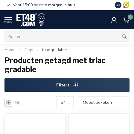
Gratis bez
Voor 15:00 besteld
morgen in huis!
9.5
€75,-. Alle
0
MENU
Home
/
Tags
/
triac gradable
Producten getagd met triac
gradable
Filters