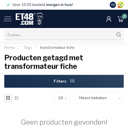
Gratis bez
Voor 15:00 besteld
morgen in huis!
9.5
€75,-. Alle
0
MENU
Home
/
Tags
/
transformateur fiche
Producten getagd met
transformateur fiche
Filters
Geen producten gevonden!