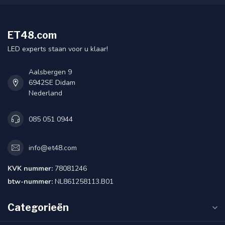
ET48.com
LED experts staan voor u klaar!
Aalsbergen 9
6942SE Didam
Nederland
085 051 0944
info@et48.com
KVK nummer:
78081246
btw-nummer:
NL861258113.B01
Categorieën