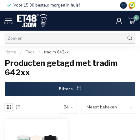
Gratis bez
Voor 15:00 besteld
morgen in huis!
9.5
€75,-. Alle
0
MENU
Home
/
Tags
/
tradim 642xx
Producten getagd met tradim
642xx
Filters