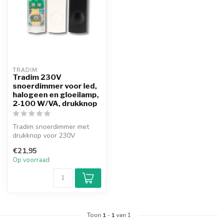
TRADIM
Tradim 230V
snoerdimmer voor led,
halogeen en gloeilamp,
2-100 W/VA, drukknop
Tradim snoerdimmer met
drukknop voor 230V
verlichting en 12V
€21,95
toepassingen in com...
Op voorraad
Toon
1
-
1
van 1