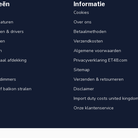
eën
Informatie
Cookies
aturen
Over ons
en & drivers
Betaalmethoden
ten
Verzendkosten
n
Algemene voorwaarden
aal afdekking
Privacyverklaring ET48.com
Sitemap
dimmers
Verzenden & retourneren
f balkon stralen
Disclaimer
Import duty costs united kingdom
Onze klantenservice