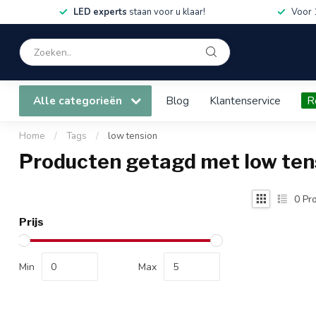
LED experts
staan voor u klaar!
Voor 
Alle categorieën
Blog
Klantenservice
R
Home
/
Tags
/
low tension
Producten getagd met low ten
0
Pro
Prijs
Min
Max