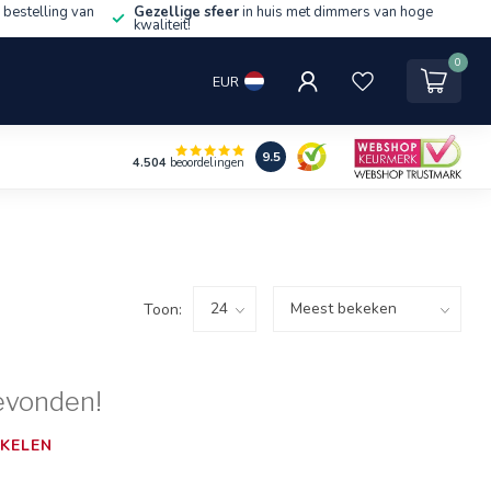
 bestelling van
Gezellige sfeer
in huis met dimmers van hoge
kwaliteit!
0
EUR
9.5
4.504
beoordelingen
Toon:
evonden!
KELEN