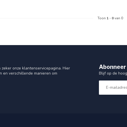
Toon
1
-
0
van 0
Abonneer 
 zeker onze klantenservicepagina. Hier
Blijf op de hoo
en en verschillende manieren om