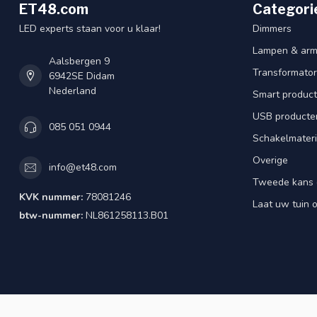
ET48.com
Categori
LED experts staan voor u klaar!
Dimmers
Lampen & arm
Aalsbergen 9
Transformator
6942SE Didam
Nederland
Smart produc
USB producte
085 051 0944
Schakelmateri
Overige
info@et48.com
Tweede kans 
KVK nummer:
78081246
Laat uw tuin o
btw-nummer:
NL861258113.B01