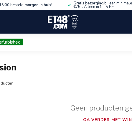
Gratis bezorging
bij een minimale
15:00 besteld
morgen in huis!
€75,-. Alleen in NL & BE.
efurbished
sion
ducten
Geen producten g
GA VERDER MET WIN