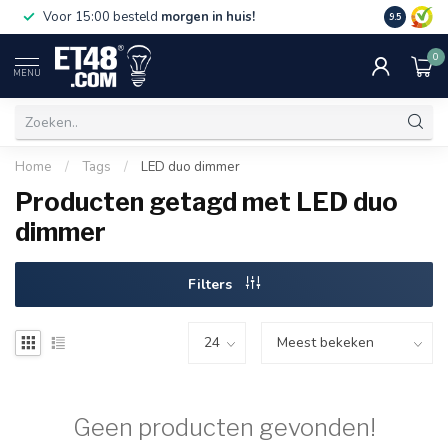
Gratis bez
Voor 15:00 besteld
morgen in huis!
9.5
€75,-. Alle
0
MENU
Home
/
Tags
/
LED duo dimmer
Producten getagd met LED duo
dimmer
Filters
Geen producten gevonden!