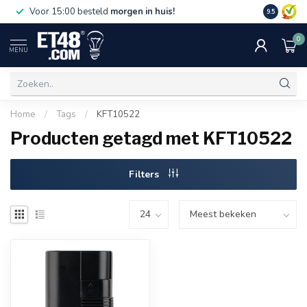
Gratis bez
Voor 15:00 besteld
morgen in huis!
9.5
€75,-. Alle
0
MENU
Home
/
Tags
/
KFT10522
Producten getagd met KFT10522
Filters