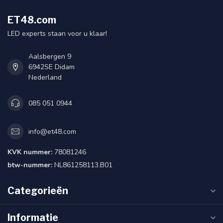
ET48.com
LED experts staan voor u klaar!
Aalsbergen 9
6942SE Didam
Nederland
085 051 0944
info@et48.com
KVK nummer:
78081246
btw-nummer:
NL861258113.B01
Categorieën
Informatie