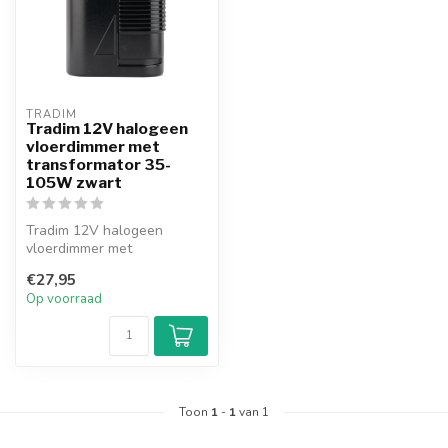
TRADIM
Tradim 12V halogeen
vloerdimmer met
transformator 35-
105W zwart
Tradim 12V halogeen
vloerdimmer met
geïntegreerde transformator
€27,95
(35-105W). Gesch...
Op voorraad
Toon
1
-
1
van 1