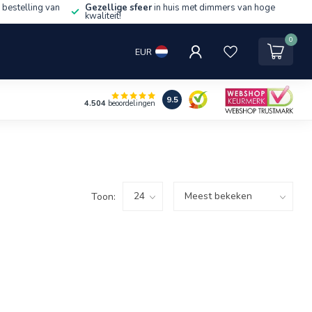
 bestelling van
Gezellige sfeer
in huis met dimmers van hoge
kwaliteit!
0
EUR
9.5
4.504
beoordelingen
Toon: