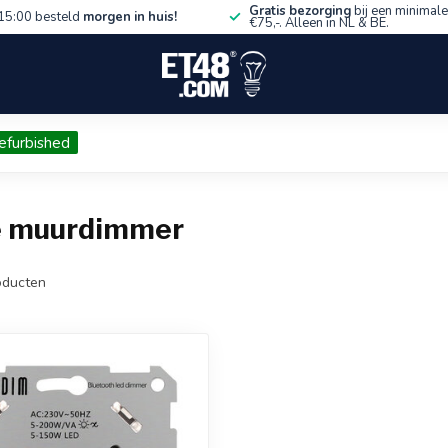
Gratis bezorging
bij een minimale
15:00 besteld
morgen in huis!
€75,-. Alleen in NL & BE.
efurbished
e muurdimmer
ducten