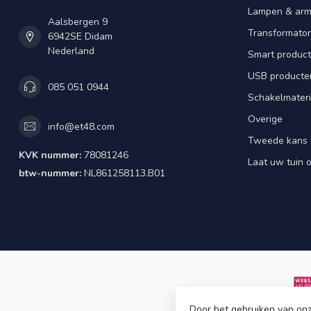
Lampen & arm
Aalsbergen 9
Transformator
6942SE Didam
Nederland
Smart produc
USB producte
085 051 0944
Schakelmateri
Overige
info@et48.com
Tweede kans 
KVK nummer:
78081246
Laat uw tuin o
btw-nummer:
NL861258113.B01
Door het gebruiken van onz