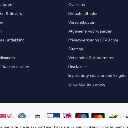
aturen
Over ons
en & drivers
Betaalmethoden
ten
Verzendkosten
n
Algemene voorwaarden
aal afdekking
Privacyverklaring ET48.com
Sitemap
dimmers
Verzenden & retourneren
f balkon stralen
Disclaimer
Import duty costs united kingdom
Onze klantenservice
e website, ga je akkoord met het gebruik van cookies om onze websit