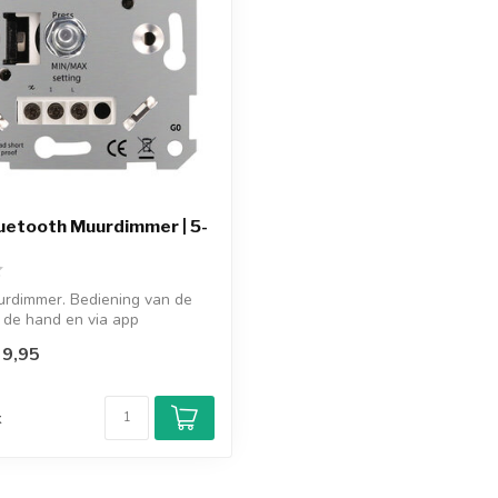
uetooth Muurdimmer | 5-
urdimmer. Bediening van de
 de hand en via app
...
9,95
d
k