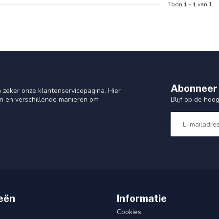
Toon
1
-
1
van 1
Abonneer 
 zeker onze klantenservicepagina. Hier
Blijf op de hoo
en en verschillende manieren om
eën
Informatie
Cookies