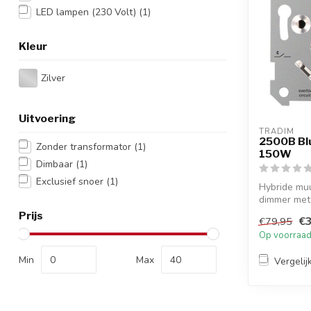
LED lampen (230 Volt)
(1)
Kleur
Zilver
Uitvoering
TRADIM
2500B Bl
Zonder transformator
(1)
150W
Dimbaar
(1)
Exclusief snoer
(1)
Hybride mu
dimmer met
(Bluetooth). 
Prijs
€3
€79,95
Op voorraa
Min
Max
Vergelij