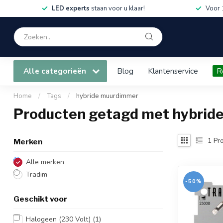
LED experts
staan voor u klaar!
Voor 
Alle categorieën
Blog
Klantenservice
R
Home
/
Tags
/
hybride muurdimmer
Producten getagd met hybrid
1
Pro
Merken
Alle merken
Tradim
-50%
Geschikt voor
Halogeen (230 Volt)
(1)