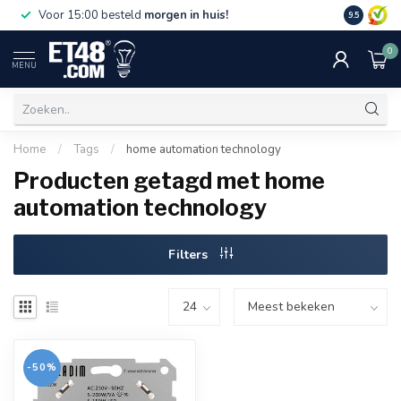
Gratis bez
Voor 15:00 besteld
morgen in huis!
9.5
€75,-. Alle
0
MENU
Home
/
Tags
/
home automation technology
Producten getagd met home
automation technology
Filters
-50%