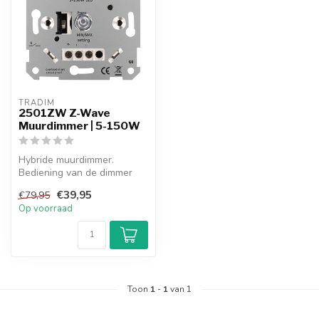
TRADIM
2501ZW Z-Wave
Muurdimmer | 5-150W
Hybride muurdimmer.
Bediening van de dimmer
met de hand en via app (Z-
€39,95
€79,95
Wave). Ges...
Op voorraad
Toon
1
-
1
van 1