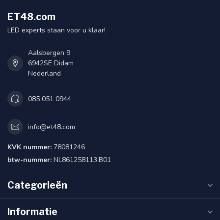
ET48.com
LED experts staan voor u klaar!
Aalsbergen 9
6942SE Didam
Nederland
085 051 0944
info@et48.com
KVK nummer:
78081246
btw-nummer:
NL861258113.B01
Categorieën
Informatie