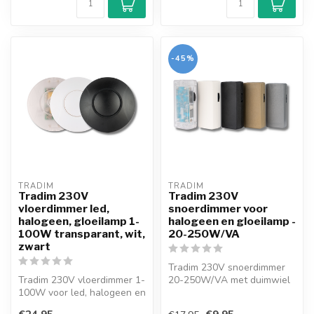
-45%
TRADIM
TRADIM
Tradim 230V
Tradim 230V
vloerdimmer led,
snoerdimmer voor
halogeen, gloeilamp 1-
halogeen en gloeilamp -
100W transparant, wit,
20-250W/VA
zwart
Tradim 230V snoerdimmer
Tradim 230V vloerdimmer 1-
20-250W/VA met duimwiel
100W voor led, halogeen en
210x-5 serie. Geschikt voor
gloeilampen. Met drukknop
halo...