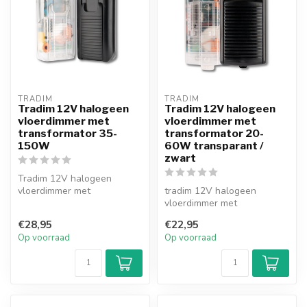
TRADIM
TRADIM
Tradim 12V halogeen
Tradim 12V halogeen
vloerdimmer met
vloerdimmer met
transformator 35-
transformator 20-
150W
60W transparant /
zwart
Tradim 12V halogeen
vloerdimmer met
tradim 12V halogeen
geïntegreerde transformator
vloerdimmer met
voor 35-150W. Sp...
geïntegreerde transformator
€28,95
€22,95
(20-60W). Geschi...
Op voorraad
Op voorraad