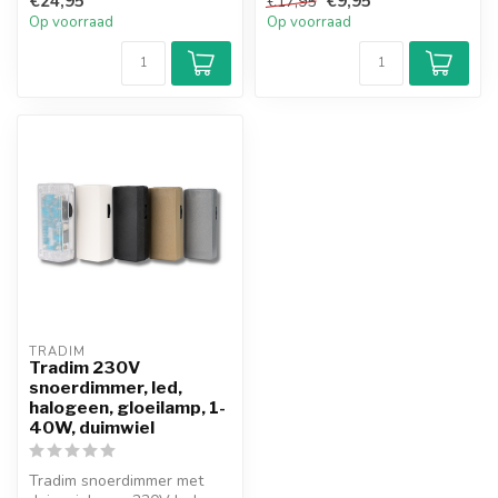
€24,95
€9,95
€17,95
e...
Op voorraad
Op voorraad
TRADIM
Tradim 230V
snoerdimmer, led,
halogeen, gloeilamp, 1-
40W, duimwiel
Tradim snoerdimmer met