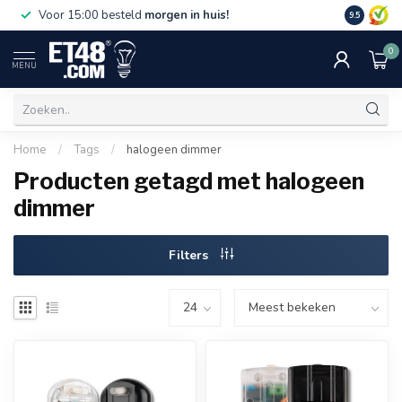
Gratis bez
Voor 15:00 besteld
morgen in huis!
9.5
€75,-. Alle
0
MENU
Home
/
Tags
/
halogeen dimmer
Producten getagd met halogeen
dimmer
Filters