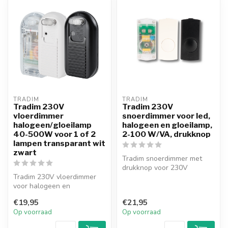
TRADIM
TRADIM
Tradim 230V
Tradim 230V
vloerdimmer
snoerdimmer voor led,
halogeen/gloeilamp
halogeen en gloeilamp,
40-500W voor 1 of 2
2-100 W/VA, drukknop
lampen transparant wit
zwart
Tradim snoerdimmer met
drukknop voor 230V
Tradim 230V vloerdimmer
verlichting en 12V
voor halogeen en
toepassingen in com...
gloeilampen 40-500W.
€19,95
€21,95
Verkrijgbaar in ui...
Op voorraad
Op voorraad