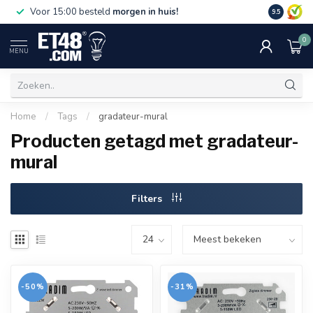
Gratis bez
Voor 15:00 besteld
morgen in huis!
9.5
€75,-. Alle
0
MENU
Home
/
Tags
/
gradateur-mural
Producten getagd met gradateur-
mural
Filters
-50%
-31%