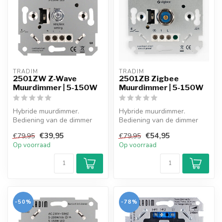
TRADIM
TRADIM
2501ZW Z-Wave
2501ZB Zigbee
Muurdimmer | 5-150W
Muurdimmer | 5-150W
Hybride muurdimmer.
Hybride muurdimmer.
Bediening van de dimmer
Bediening van de dimmer
met de hand en via app (Z-
met de hand en via app
€39,95
€54,95
€79,95
€79,95
Wave). Ges...
(Zigbee). Ges...
Op voorraad
Op voorraad
-50%
-78%