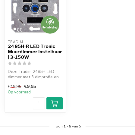
TRADIM
2485H-R LED Tronic
Muurdimmer Instelbaar
| 3-150W
Deze Tradim 2485H LED
dimmer met 3 dimprofielen
is geschikt voor dimbare
€9,95
€19,95
gloeila...
Op voorraad
Toon
1
-
5
van 5