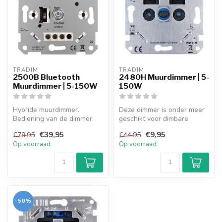
TRADIM
TRADIM
2500B Bluetooth
2480H Muurdimmer | 5-
Muurdimmer | 5-150W
150W
Hybride muurdimmer.
Deze dimmer is onder meer
Bediening van de dimmer
geschikt voor dimbare
met de hand en via app
spaarlampen,
€39,95
€9,95
€79,95
€44,95
(Bluetooth). ...
halogeenlampen, glo...
Op voorraad
Op voorraad
-50%