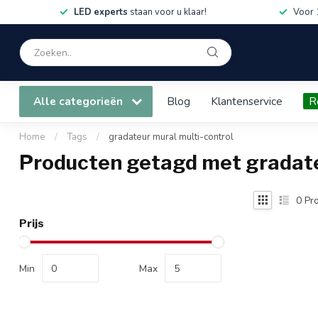
LED experts
staan voor u klaar!
Voor 
Alle categorieën
Blog
Klantenservice
R
Home
/
Tags
/
gradateur mural multi-control
Producten getagd met gradate
0
Pro
Prijs
Min
Max