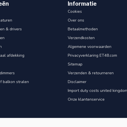
eën
Informatie
Cookies
aturen
Over ons
en & drivers
Betaalmethoden
ten
Verzendkosten
n
Algemene voorwaarden
aal afdekking
Privacyverklaring ET48.com
Sitemap
dimmers
Verzenden & retourneren
f balkon stralen
Disclaimer
Import duty costs united kingdom
Onze klantenservice