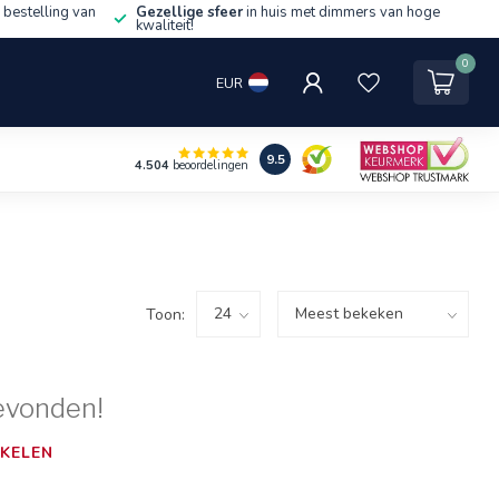
 bestelling van
Gezellige sfeer
in huis met dimmers van hoge
kwaliteit!
0
EUR
9.5
4.504
beoordelingen
Toon:
evonden!
KELEN