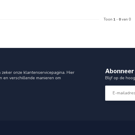
Toon
1
-
0
van 0
Abonneer 
 zeker onze klantenservicepagina. Hier
Blijf op de hoo
en en verschillende manieren om