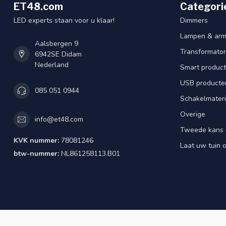
ET48.com
Categori
LED experts staan voor u klaar!
Dimmers
Lampen & arm
Aalsbergen 9
Transformator
6942SE Didam
Nederland
Smart produc
USB producte
085 051 0944
Schakelmateri
Overige
info@et48.com
Tweede kans 
KVK nummer:
78081246
Laat uw tuin o
btw-nummer:
NL861258113.B01