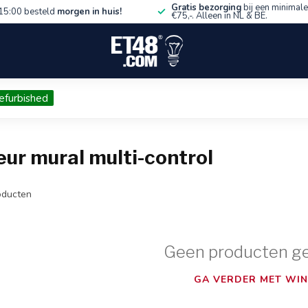
Gratis bezorging
bij een minimale
15:00 besteld
morgen in huis!
€75,-. Alleen in NL & BE.
efurbished
ur mural multi-control
ducten
Geen producten g
GA VERDER MET WIN