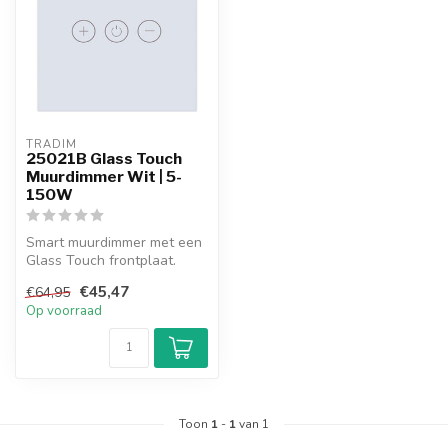
TRADIM
25021B Glass Touch
Muurdimmer Wit | 5-
150W
Smart muurdimmer met een
Glass Touch frontplaat.
Bluetooth versie, in de kleur
€45,47
€64,95
w...
Op voorraad
Toon
1
-
1
van 1