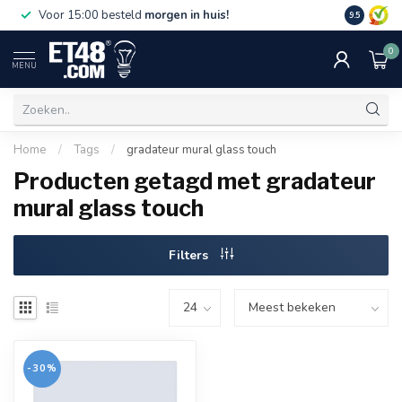
Gratis bez
Voor 15:00 besteld
morgen in huis!
9.5
€75,-. Alle
0
MENU
Home
/
Tags
/
gradateur mural glass touch
Producten getagd met gradateur
mural glass touch
Filters
-30%