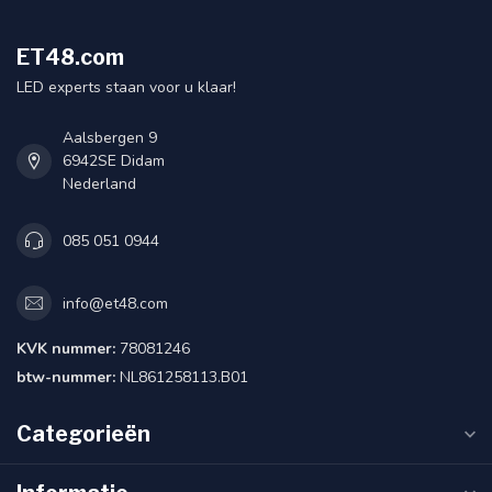
ET48.com
LED experts staan voor u klaar!
Aalsbergen 9
6942SE Didam
Nederland
085 051 0944
info@et48.com
KVK nummer:
78081246
btw-nummer:
NL861258113.B01
Categorieën