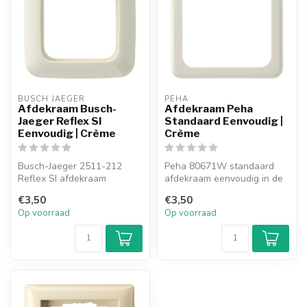
BUSCH JAEGER
PEHA
Afdekraam Busch-
Afdekraam Peha
Jaeger Reflex SI
Standaard Eenvoudig |
Eenvoudig | Crème
Crème
Busch-Jaeger 2511-212
Peha 80671W standaard
Reflex SI afdekraam
afdekraam eenvoudig in de
eenvoudig in de kleur
kleur crème.
€3,50
€3,50
crème.
Op voorraad
Op voorraad