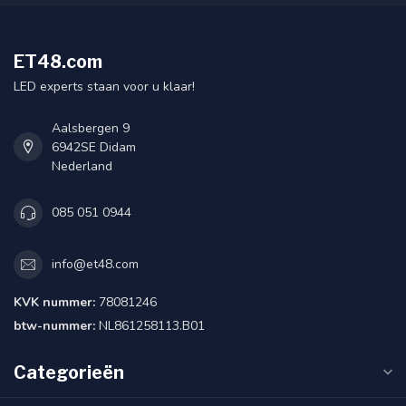
ET48.com
LED experts staan voor u klaar!
Aalsbergen 9
6942SE Didam
Nederland
085 051 0944
info@et48.com
KVK nummer:
78081246
btw-nummer:
NL861258113.B01
Categorieën