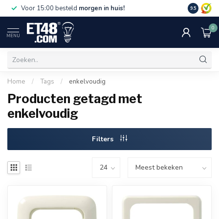
Gratis bez
Voor 15:00 besteld
morgen in huis!
9.5
€75,-. Alle
0
MENU
Home
/
Tags
/
enkelvoudig
Producten getagd met
enkelvoudig
Filters