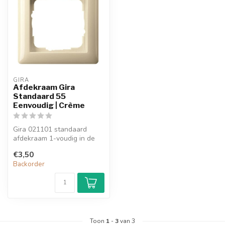
GIRA
Afdekraam Gira
Standaard 55
Eenvoudig | Crème
Gira 021101 standaard
afdekraam 1-voudig in de
kleur creme.
€3,50
Backorder
Toon
1
-
3
van 3