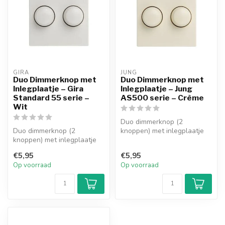
GIRA
JUNG
Duo Dimmerknop met
Duo Dimmerknop met
Inlegplaatje – Gira
Inlegplaatje – Jung
Standard 55 serie –
AS500 serie – Crème
Wit
Duo dimmerknop (2
Duo dimmerknop (2
knoppen) met inlegplaatje
knoppen) met inlegplaatje
voor Jung AS500 serie
voor Gira Standard 55 serie
afdekraam. Ges...
€5,95
€5,95
afdekraa...
Op voorraad
Op voorraad