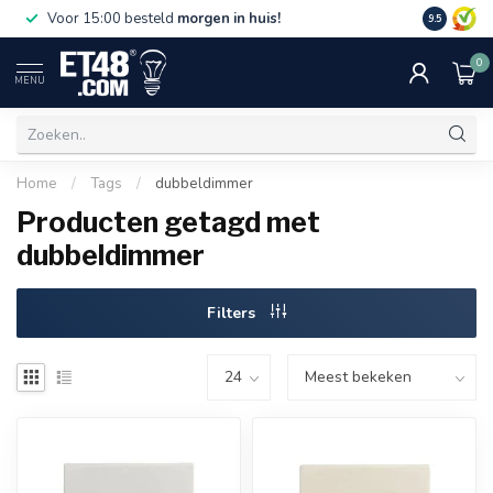
Gratis bez
Voor 15:00 besteld
morgen in huis!
9.5
€75,-. Alle
0
MENU
Home
/
Tags
/
dubbeldimmer
Producten getagd met
dubbeldimmer
Filters