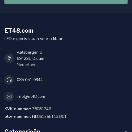
ET48.com
LED experts staan voor u klaar!
Aalsbergen 9
6942SE Didam
Nederland
085 051 0944
info@et48.com
KVK nummer:
78081246
btw-nummer:
NL861258113.B01
Categorieën