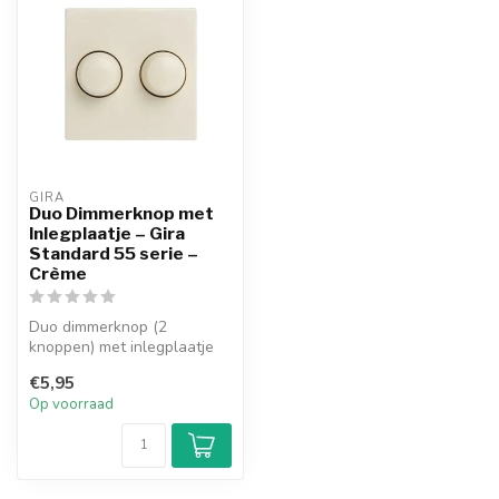
GIRA
Duo Dimmerknop met
Inlegplaatje – Gira
Standard 55 serie –
Crème
Duo dimmerknop (2
knoppen) met inlegplaatje
voor Gira Standard 55 serie
€5,95
afdekraa...
Op voorraad