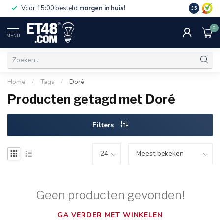
Gratis bez
Voor 15:00 besteld
morgen in huis!
9.5
€75,-. Alle
0
MENU
Home
/
Tags
/
Doré
Producten getagd met Doré
Filters
Geen producten gevonden!
GA VERDER MET WINKELEN