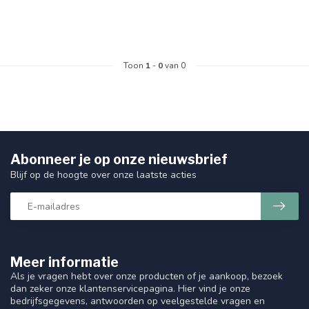
Toon
1
-
0
van 0
Abonneer je op onze nieuwsbrief
Blijf op de hoogte over onze laatste acties
Meer informatie
Als je vragen hebt over onze producten of je aankoop, bezoek
dan zeker onze klantenservicepagina. Hier vind je onze
bedrijfsgegevens, antwoorden op veelgestelde vragen en