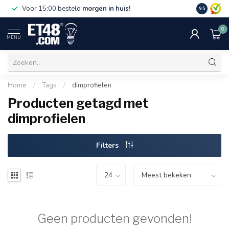
Gratis bez
Voor 15:00 besteld
morgen in huis!
9.5
€75,-. Alle
0
MENU
Home
/
Tags
/
dimprofielen
Producten getagd met
dimprofielen
Filters
Geen producten gevonden!