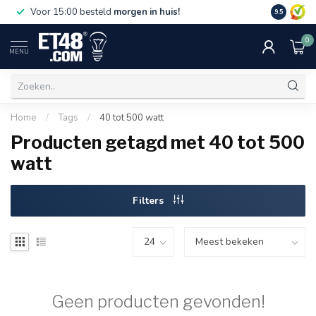
Gratis bez
Voor 15:00 besteld
morgen in huis!
9.5
€75,-. Alle
0
MENU
Home
/
Tags
/
40 tot 500 watt
Producten getagd met 40 tot 500
watt
Filters
Geen producten gevonden!