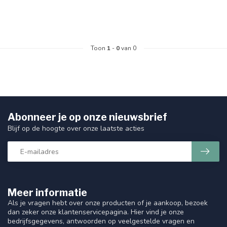
Toon
1
-
0
van 0
Abonneer je op onze nieuwsbrief
Blijf op de hoogte over onze laatste acties
Meer informatie
Als je vragen hebt over onze producten of je aankoop, bezoek
dan zeker onze klantenservicepagina. Hier vind je onze
bedrijfsgegevens, antwoorden op veelgestelde vragen en