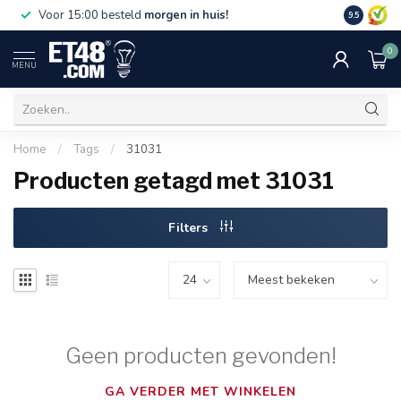
Gratis bez
Voor 15:00 besteld
morgen in huis!
9.5
€75,-. Alle
0
MENU
Home
/
Tags
/
31031
Producten getagd met 31031
Filters
Geen producten gevonden!
GA VERDER MET WINKELEN