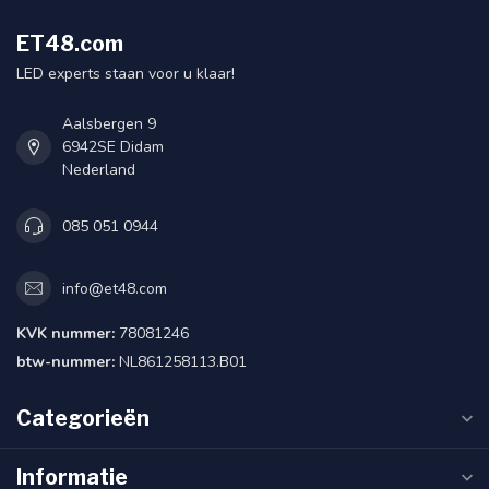
ET48.com
LED experts staan voor u klaar!
Aalsbergen 9
6942SE Didam
Nederland
085 051 0944
info@et48.com
KVK nummer:
78081246
btw-nummer:
NL861258113.B01
Categorieën
Informatie