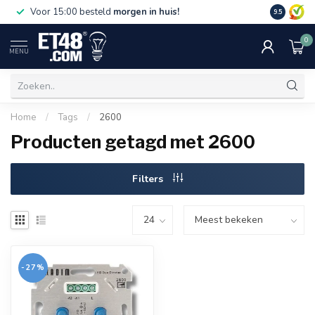
Gratis bez
Voor 15:00 besteld
morgen in huis!
9.5
€75,-. Alle
0
MENU
Home
/
Tags
/
2600
Producten getagd met 2600
Filters
-27%