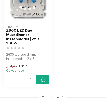
TRADIM
2600 LED Duo
Muurdimmer
Instapmodel | 2x 3-
100W
2600 led duo dimmer
instapmodel : 2 x 3-
100W/VA.
€39,95
€54,95
Op voorraad
Toon
1
-
1
van 1