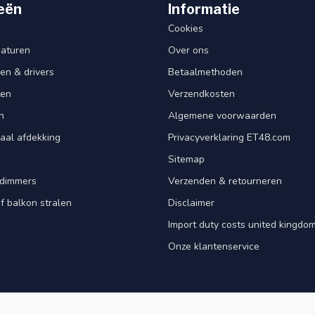
eën
Informatie
Cookies
aturen
Over ons
en & drivers
Betaalmethoden
ten
Verzendkosten
n
Algemene voorwaarden
aal afdekking
Privacyverklaring ET48.com
Sitemap
dimmers
Verzenden & retourneren
f balkon stralen
Disclaimer
Import duty costs united kingdom
Onze klantenservice