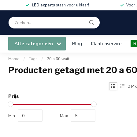
LED experts
staan voor u klaar!
Voor 
Alle categorieën
Blog
Klantenservice
R
Home
/
Tags
/
20 a 60 watt
Producten getagd met 20 a 60
0
Pro
Prijs
Min
Max