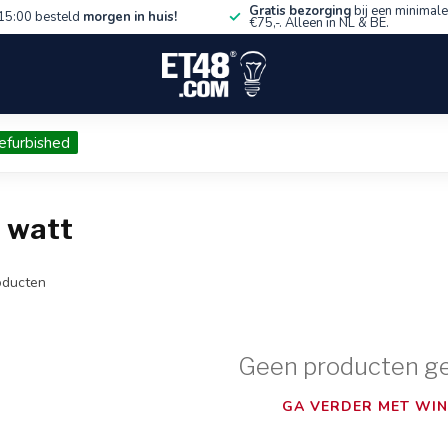
Gratis bezorging
bij een minimale
15:00 besteld
morgen in huis!
€75,-. Alleen in NL & BE.
efurbished
 watt
ducten
Geen producten g
GA VERDER MET WIN