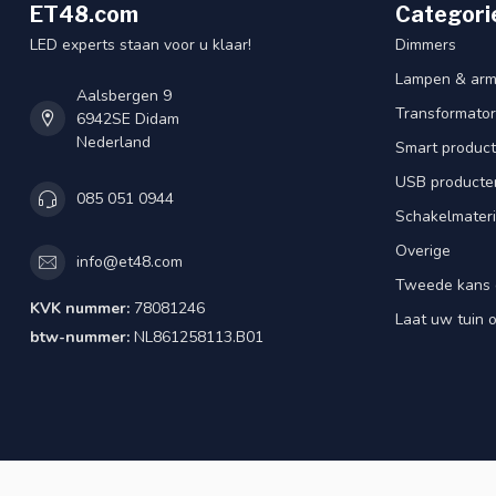
ET48.com
Categori
LED experts staan voor u klaar!
Dimmers
Lampen & arm
Aalsbergen 9
Transformator
6942SE Didam
Nederland
Smart produc
USB producte
085 051 0944
Schakelmateri
Overige
info@et48.com
Tweede kans 
KVK nummer:
78081246
Laat uw tuin o
btw-nummer:
NL861258113.B01