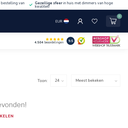
 bestelling van
Gezellige sfeer
in huis met dimmers van hoge
kwaliteit!
0
EUR
9.5
4.504
beoordelingen
Toon:
evonden!
KELEN