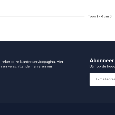
Toon
1
-
0
van 0
Abonneer 
 zeker onze klantenservicepagina. Hier
Blijf op de hoo
en en verschillende manieren om