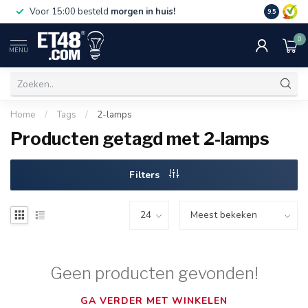
Gratis bez
Voor 15:00 besteld
morgen in huis!
9.5
€75,-. Alle
0
MENU
Home
/
Tags
/
2-lamps
Producten getagd met 2-lamps
Filters
Geen producten gevonden!
GA VERDER MET WINKELEN