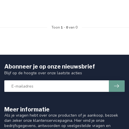
Toon
1
-
0
van 0
Abonneer je op onze nieuwsbrief
Blijf op de hoogte over onze laatste acties
Meer informatie
Als je vragen hebt over onze producten of je aankoop, bezoek
dan zeker onze klantenservicepagina. Hier vind je onze
bedrijfsgegevens, antwoorden op veelgestelde vragen en