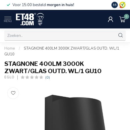
Gratis bez
Voor 15:00 besteld
morgen in huis!
9.5
€75,-. Alle
0
MENU
Home
/
STAGNONE 400LM 3000K ZWART/GLAS OUTD. WL/1
GU10
STAGNONE 400LM 3000K
ZWART/GLAS OUTD. WL/1 GU10
(0)
EGLO