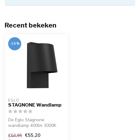
Recent bekeken
-15%
EGLO
STAGNONE Wandlamp
De Eglo Stagnone
wandlamp 400lm 3000K
combineert stijl en
€55,20
€64,95
functionaliteit. Met z...