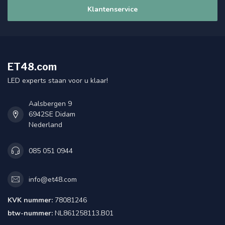
Klantenservice
ET48.com
LED experts staan voor u klaar!
Aalsbergen 9
6942SE Didam
Nederland
085 051 0944
info@et48.com
KVK nummer:
78081246
btw-nummer:
NL861258113.B01