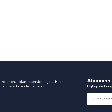
Abonneer 
 zeker onze klantenservicepagina. Hier
Blijf op de hoo
en en verschillende manieren om