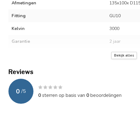
Afmetingen
135x100x D11
Fitting
GU10
Kelvin
3000
Garantie
2 jaar
Kleur
Roest
Bekijk alles
IP waarde
IP54
Reviews
0
/
5
0
sterren op basis van
0
beoordelingen