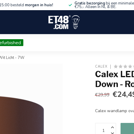
Gratis bezorging
bij een minimale
15:00 besteld
morgen in huis!
€75,-. Alleen in NL & BE.
efurbished
it Licht - 7W
CALEX
Calex LE
Down - Ro
€24,4
€29,99
Calex wandlamp ova