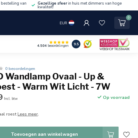
 bestelling van
Gezellige sfeer
in huis met dimmers van hoge
kwaliteit!
0
EUR
9.5
4.504
beoordelingen
0 beoordelingen
D Wandlamp Ovaal - Up &
est - Warm Wit Licht - 7W
9
Op voorraad
Incl. btw
al roest
Lees meer
.
Toevoegen aan winkelwagen