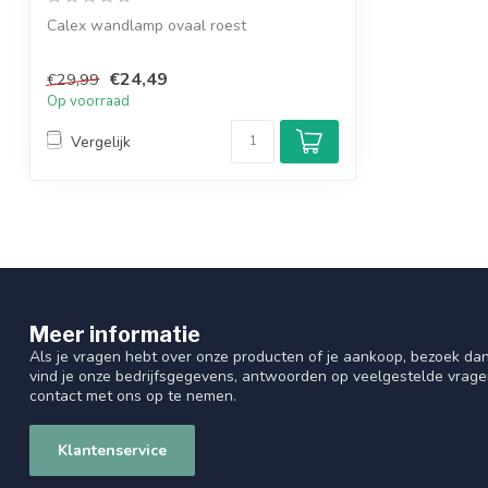
Calex wandlamp ovaal roest
€24,49
€29,99
Op voorraad
Vergelijk
Meer informatie
Als je vragen hebt over onze producten of je aankoop, bezoek dan
vind je onze bedrijfsgegevens, antwoorden op veelgestelde vrag
contact met ons op te nemen.
Klantenservice