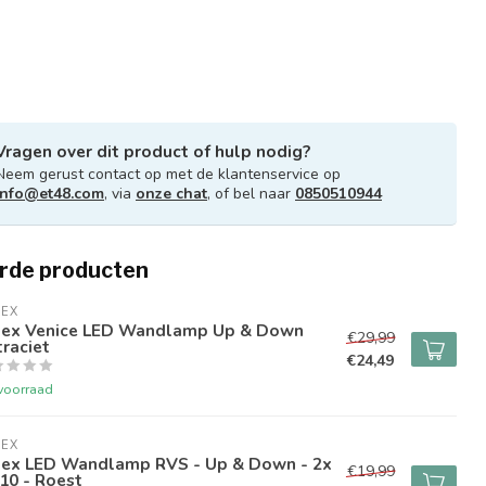
Vragen over dit product of hulp nodig?
Neem gerust contact op met de klantenservice op
info@et48.com
, via
onze chat
, of bel naar
0850510944
rde producten
LEX
lex Venice LED Wandlamp Up & Down
€29,99
raciet
€24,49
voorraad
LEX
lex LED Wandlamp RVS - Up & Down - 2x
€19,99
10 - Roest