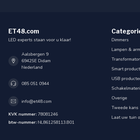
ET48.com
Categori
LED experts staan voor u klaar!
Dimmers
Lampen & arm
Aalsbergen 9
Transformator
6942SE Didam
Nederland
Smart produc
USB producte
085 051 0944
Schakelmateri
Overige
info@et48.com
Tweede kans 
KVK nummer:
78081246
Laat uw tuin o
btw-nummer:
NL861258113.B01