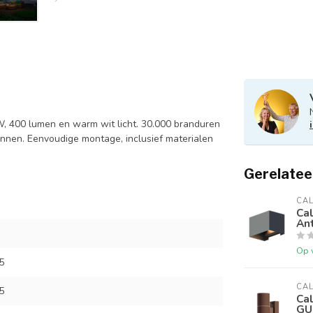
W, 400 lumen en warm wit licht. 30.000 branduren
binnen. Eenvoudige montage, inclusief materialen
Gerelatee
CA
Ca
Ant
Op 
5
CA
5
Ca
GU