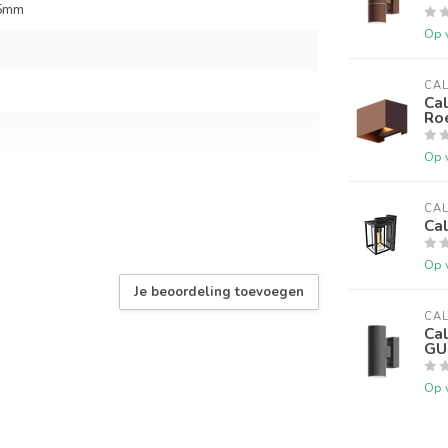
5mm
Op 
CA
Ca
Ro
Op 
CA
Cal
Op 
Je beoordeling toevoegen
CA
Ca
GU1
Op 