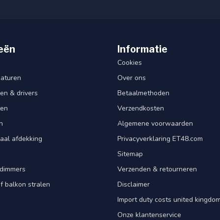
eën
Informatie
Cookies
aturen
Over ons
en & drivers
Betaalmethoden
ten
Verzendkosten
n
Algemene voorwaarden
aal afdekking
Privacyverklaring ET48.com
Sitemap
dimmers
Verzenden & retourneren
f balkon stralen
Disclaimer
Import duty costs united kingdom
Onze klantenservice