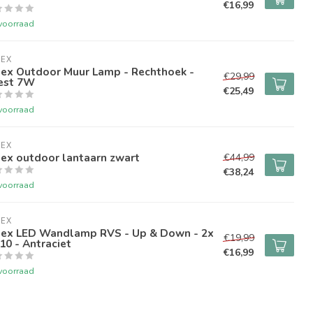
€16,99
voorraad
LEX
lex Outdoor Muur Lamp - Rechthoek -
€29,99
est 7W
€25,49
voorraad
LEX
ex outdoor lantaarn zwart
€44,99
€38,24
voorraad
LEX
lex LED Wandlamp RVS - Up & Down - 2x
€19,99
0 - Antraciet
€16,99
voorraad