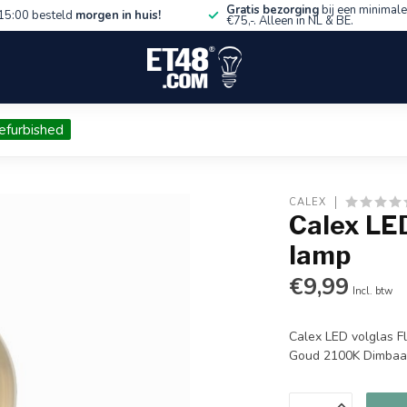
Gratis bezorging
bij een minimale
15:00 besteld
morgen in huis!
€75,-. Alleen in NL & BE.
efurbished
CALEX
Calex LED
lamp
€9,99
Incl. btw
Calex LED volglas 
Goud 2100K Dimba