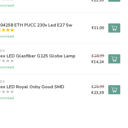
€21,99
voorraad
H
304258 ETH PUCC 230v Led E27 5w
€11,00
voorraad
LEX
lex LED Glasfiber G125 Globe Lamp
€18,99
€14,24
voorraad
LEX
lex LED Royal Osby Goud SMD
€25,99
€23,39
voorraad