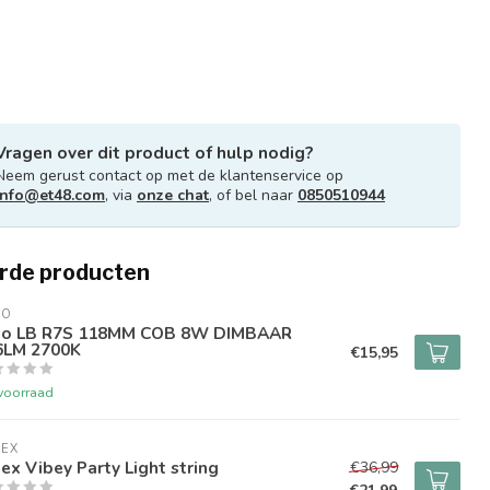
Vragen over dit product of hulp nodig?
Neem gerust contact op met de klantenservice op
info@et48.com
, via
onze chat
, of bel naar
0850510944
rde producten
LO
lo LB R7S 118MM COB 8W DIMBAAR
6LM 2700K
€15,95
voorraad
LEX
ex Vibey Party Light string
€36,99