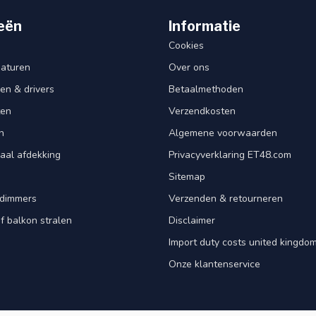
eën
Informatie
Cookies
aturen
Over ons
en & drivers
Betaalmethoden
ten
Verzendkosten
n
Algemene voorwaarden
aal afdekking
Privacyverklaring ET48.com
Sitemap
dimmers
Verzenden & retourneren
f balkon stralen
Disclaimer
Import duty costs united kingdom
Onze klantenservice