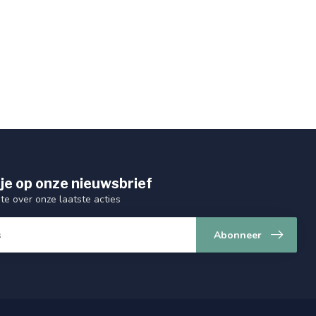
je op onze nieuwsbrief
gte over onze laatste acties
Abonneer