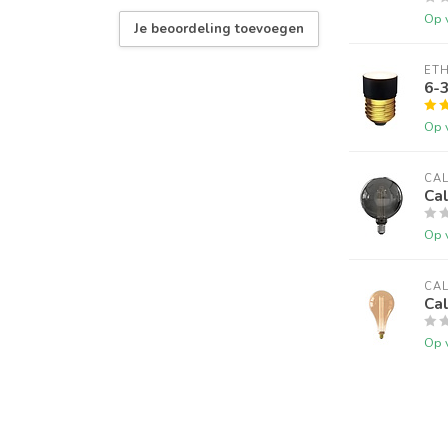
Op 
Je beoordeling toevoegen
ET
6-
Op 
CA
Ca
Op 
CA
Ca
Op 