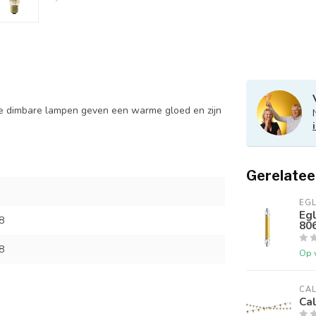
eze dimbare lampen geven een warme gloed en zijn
Gerelatee
EG
Eg
8
80
8
Op 
CA
Cal