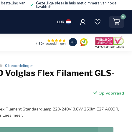
 bestelling van
Gezellige sfeer
in huis met dimmers van hoge
kwaliteit!
0
EUR
9.5
4.504
beoordelingen
0 beoordelingen
 Volglas Flex Filament GLS-
Op voorraad
Flex Filament Standaardlamp 220-240V 3.8W 250lm E27 A60DR,
ar
Lees meer
.