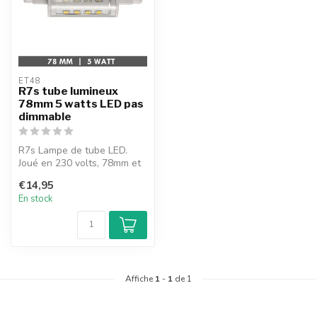
ET48
R7s tube lumineux
78mm 5 watts LED pas
dimmable
R7s Lampe de tube LED.
Joué en 230 volts, 78mm et
5 watts (500 Lumen).ne pas
€14,95
dim...
En stock
Affiche
1
-
1
de 1