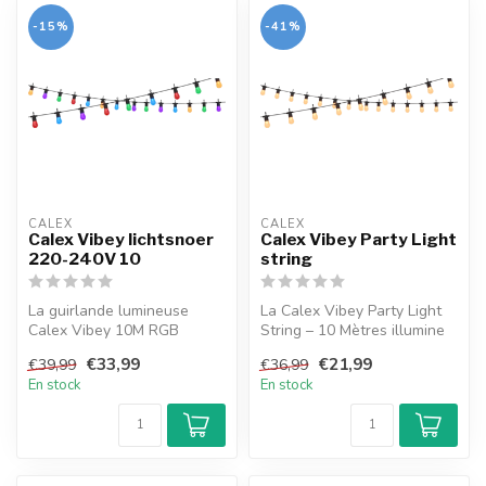
-15%
-41%
CALEX
CALEX
Calex Vibey lichtsnoer
Calex Vibey Party Light
220-240V 10
string
La guirlande lumineuse
La Calex Vibey Party Light
Calex Vibey 10M RGB
String – 10 Mètres illumine
illumine votre espace avec
votre jardin ou intérieur...
€33,99
€21,99
€39,99
€36,99
des couleu...
En stock
En stock