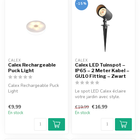
-15%
CALEX
CALEX
Calex Rechargeable
Calex LED Tuinspot –
Puck Light
IP65 – 2 Meter Kabel –
GU10 Fitting – Zwart
Calex Rechargeable Puck
Light
Le spot LED Calex éclaire
votre jardin avec style.
Facile à installer, résistant...
€9,99
€16,99
€19,99
En stock
En stock