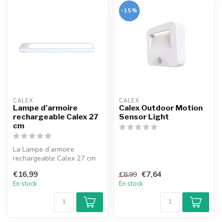
-15%
CALEX
CALEX
Lampe d’armoire
Calex Outdoor Motion
rechargeable Calex 27
Sensor Light
cm
La Lampe d’armoire
rechargeable Calex 27 cm
éclaire automatiquement
€16,99
€7,64
€8,99
vos placards...
En stock
En stock