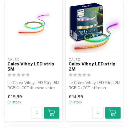
CALEX
CALEX
Calex Vibey LED strip
Calex Vibey LED strip
5M
2M
Le Calex Vibey LED Strip 5M
Le Calex Vibey LED Strip 2M
RGBIC+CCT illumine votre
RGBIC+CCT offre un
intérieur avec des couleurs...
éclairage d’ambiance unique
€19,99
€14,99
! Cho...
En stock
En stock