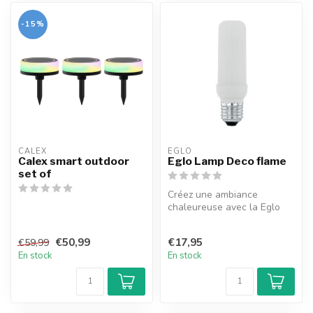
-15%
CALEX
EGLO
Calex smart outdoor
Eglo Lamp Deco flame
set of
Créez une ambiance
chaleureuse avec la Eglo
DECO FLAME LB E27 T40.
Cette ampoule...
€50,99
€17,95
€59,99
En stock
En stock