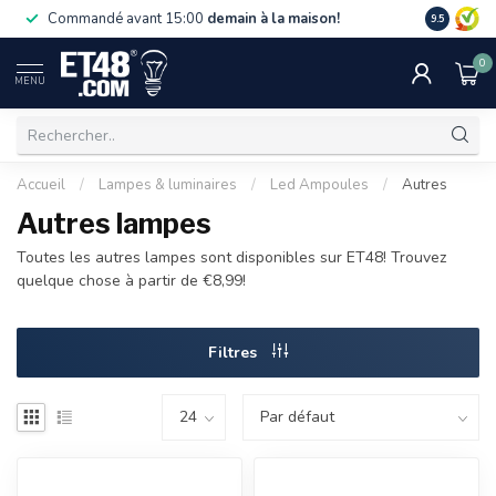
La livraiso
Commandé avant 15:00
demain à la maison!
9.5
de 75 €. U
0
MENU
Accueil
/
Lampes & luminaires
/
Led Ampoules
/
Autres
Autres lampes
Toutes les autres lampes sont disponibles sur ET48! Trouvez
quelque chose à partir de €8,99!
Filtres