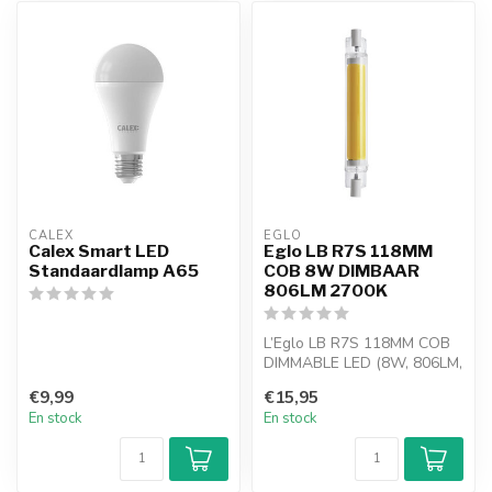
CALEX
EGLO
Calex Smart LED
Eglo LB R7S 118MM
Standaardlamp A65
COB 8W DIMBAAR
806LM 2700K
L’Eglo LB R7S 118MM COB
DIMMABLE LED (8W, 806LM,
2700K) diffuse une lumière
€9,99
€15,95
blan...
En stock
En stock