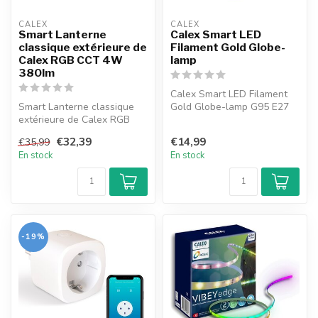
CALEX
CALEX
Smart Lanterne
Calex Smart LED
classique extérieure de
Filament Gold Globe-
Calex RGB CCT 4W
lamp
380lm
Calex Smart LED Filament
Smart Lanterne classique
Gold Globe-lamp G95 E27
extérieure de Calex RGB
220-240V 7W 806lm 1800-
CCT 4W 380lm
3000K di...
€32,39
€14,99
€35,99
En stock
En stock
-19%