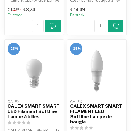
Filament CLEAR GLS Lampe
Clear Lampe rustique ST64
A60 E27 220-240V 7W
E27 220-240V 7W 806LM
€8,24
€14,49
€10,99
806LM 1800-30...
1800-30...
En stock
En stock
-25%
-25%
CALEX
CALEX
CALEX SMART SMART
CALEX SMART SMART
LED Filament Softline
FILAMENT LED
Lampe à billes
Softline Lampe de
bougie
CALEX SMART SMART LED