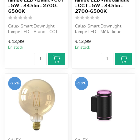
- 5W - 345lm - 2700-
- CCT - 5W - 345lm -
6500K
2700-6500K
Calex Smart Downlight
Calex Smart Downlight
lampe LED - Blanc - CCT -
lampe LED - Métallique -
5W - 345lm - 2700-6500K
CCT - 5W - 345lm - 2700-
€13,99
€13,99
6500K
En stock
En stock
-25%
-10%