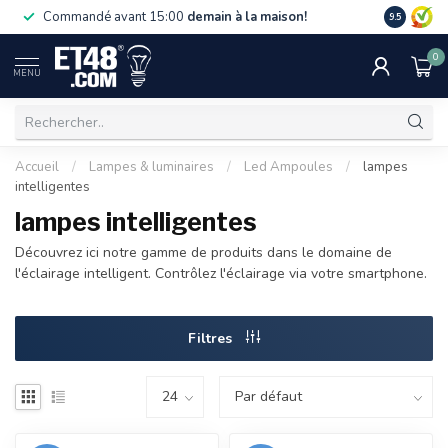
La livraiso
Commandé avant 15:00
demain à la maison!
9.5
de 75 €. U
0
MENU
Accueil
/
Lampes & luminaires
/
Led Ampoules
/
lampes
intelligentes
lampes intelligentes
Découvrez ici notre gamme de produits dans le domaine de
l'éclairage intelligent. Contrôlez l'éclairage via votre smartphone.
Filtres