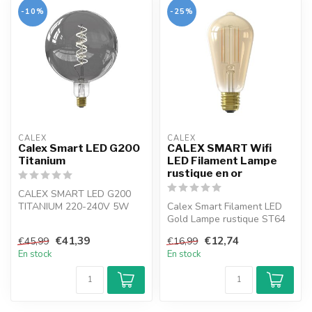
-10%
-25%
CALEX
CALEX
Calex Smart LED G200
CALEX SMART Wifi
Titanium
LED Filament Lampe
rustique en or
CALEX SMART LED G200
TITANIUM 220-240V 5W
Calex Smart Filament LED
130LM 2100K E27
Gold Lampe rustique ST64
E27 220-240V 7W 806LM
€41,39
€12,74
€45,99
€16,99
1800-300...
En stock
En stock