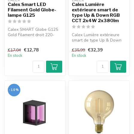
CALEX
CALEX
Calex Smart LED
Calex Lumière
Filament Gold Globe-
extérieure smart de
lampe G125
type Up & Down RGB
CCT 2x4W 2x380lm
Calex SMART Globe G125
Gold Filament droit 220-
Calex Lumière extérieure
240V 7W 806lm 1800-
smart de type Up & Down
3000K E27
RGB CCT 2x4W 2x380lm
€12,78
€32,39
€17,04
€35,99
En stock
En stock
-10%