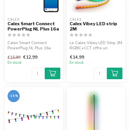
CALEX
CALEX
Calex Smart Connect
Calex Vibey LED strip
PowerPlug NL Plus 16a
2M
Calex Smart Connect
Le Calex Vibey LED Strip 2M
PowerPlug NL Plus 16a
RGBIC+CCT offre un
éclairage d’ambiance unique
€12,99
€14,99
€15,99
! Cho...
En stock
En stock
-15%