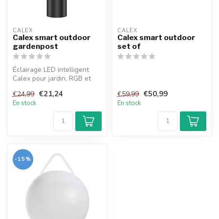
CALEX
CALEX
Calex smart outdoor
Calex smart outdoor
gardenpost
set of
Éclairage LED intelligent
Calex pour jardin, RGB et
blanc (2700–6500K), IP54.
€21,24
€50,99
€24,99
€59,99
Ha...
En stock
En stock
-15%