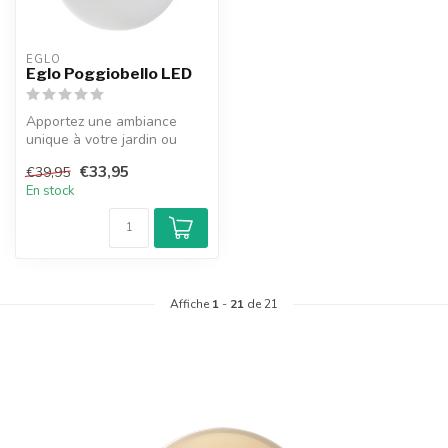
EGLO
Eglo Poggiobello LED
Apportez une ambiance
unique à votre jardin ou
salon avec la boule LED
€33,95
€39,95
Eglo Pogg...
En stock
Affiche
1
-
21
de 21