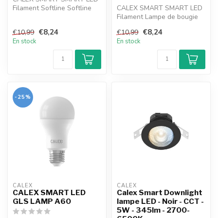
Filament Softline Softline
CALEX SMART SMART LED
P45 E27 220-240V 4
Filament Lampe de bougie
B35 E14 220-240V 4
€8,24
€8,24
€10,99
€10,99
En stock
En stock
-25%
CALEX
CALEX
CALEX SMART LED
Calex Smart Downlight
GLS LAMP A60
lampe LED - Noir - CCT -
5W - 345lm - 2700-