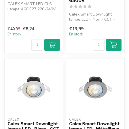
6500K
CALEX SMART LED GLS
Lampe A60 E27 220-240V
9W 806LM 2200-4000K
Calex Smart Downlight
lampe LED - Noir - CCT -
5W - 345lm - 2700-6500K
€8,24
€13,99
€10,99
En stock
En stock
CALEX
CALEX
Calex Smart Downlight
Calex Smart Downlight
lampe LED - Blanc - CCT
lampe LED - Métallique