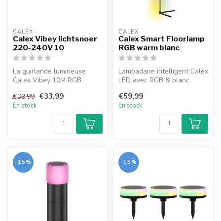
CALEX
CALEX
Calex Vibey lichtsnoer
Calex Smart Floorlamp
220-240V 10
RGB warm blanc
La guirlande lumineuse
Lampadaire intelligent Calex
Calex Vibey 10M RGB
LED avec RGB & blanc
illumine votre espace avec
chaud. Intensité réglable,
€33,99
€59,99
€39,99
des couleu...
tél...
En stock
En stock
-15%
-15%