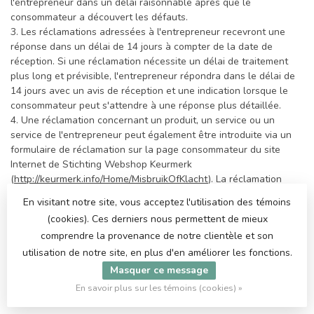
l'entrepreneur dans un délai raisonnable après que le
consommateur a découvert les défauts.
3. Les réclamations adressées à l'entrepreneur recevront une
réponse dans un délai de 14 jours à compter de la date de
réception. Si une réclamation nécessite un délai de traitement
plus long et prévisible, l'entrepreneur répondra dans le délai de
14 jours avec un avis de réception et une indication lorsque le
consommateur peut s'attendre à une réponse plus détaillée.
4. Une réclamation concernant un produit, un service ou un
service de l'entrepreneur peut également être introduite via un
formulaire de réclamation sur la page consommateur du site
Internet de Stichting Webshop Keurmerk
(
http://keurmerk.info/Home/MisbruikOfKlacht
). La réclamation
sera ensuite envoyée au concernant l'entrepreneur envoyé à
En visitant notre site, vous acceptez l'utilisation des témoins
Stichting Webshop Keurmerk.
(cookies). Ces derniers nous permettent de mieux
5. Si la plainte ne peut pas être résolue d'un commun accord
comprendre la provenance de notre clientèle et son
dans un délai raisonnable ou dans les 3 mois suivant le dépôt de
la plainte, un différend surgira qui sera soumis à la procédure de
utilisation de notre site, en plus d'en améliorer les fonctions.
règlement des différends.
Masquer ce message
En savoir plus sur les témoins (cookies) »