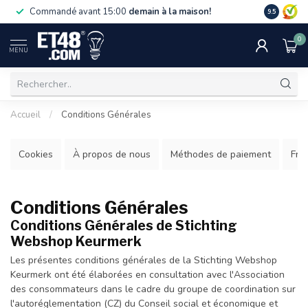
La livraiso
Commandé avant 15:00
demain à la maison!
9.5
de 75 €. U
0
MENU
Accueil
/
Conditions Générales
Cookies
À propos de nous
Méthodes de paiement
Frai
Conditions Générales
Conditions Générales de Stichting
Webshop Keurmerk
Les présentes conditions générales de la Stichting Webshop
Keurmerk ont ​​été élaborées en consultation avec l'Association
des consommateurs dans le cadre du groupe de coordination sur
l'autoréglementation (CZ) du Conseil social et économique et