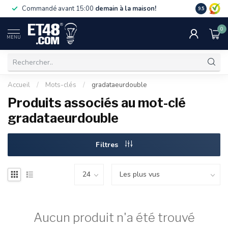
La livraiso
Commandé avant 15:00
demain à la maison!
9.5
de 75 €. U
0
MENU
Accueil
/
Mots-clés
/
gradataeurdouble
Produits associés au mot-clé
gradataeurdouble
Filtres
Aucun produit n'a été trouvé