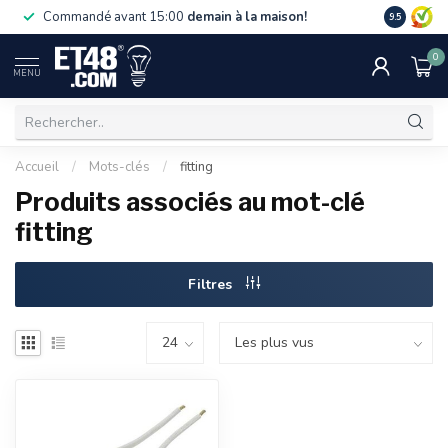
La livraiso
Commandé avant 15:00
demain à la maison!
9.5
de 75 €. U
0
MENU
Accueil
/
Mots-clés
/
fitting
Produits associés au mot-clé
fitting
Filtres