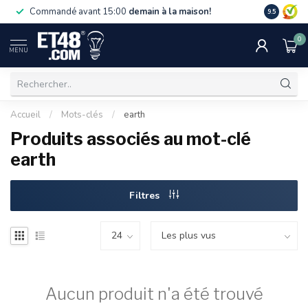
La livraiso
Commandé avant 15:00
demain à la maison!
9.5
de 75 €. U
0
MENU
Accueil
/
Mots-clés
/
earth
Produits associés au mot-clé
earth
Filtres
Aucun produit n'a été trouvé