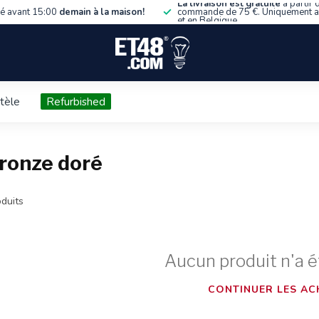
La livraison est gratuite
à partir 
 avant 15:00
demain à la maison!
commande de 75 €. Uniquement 
et en Belgique.
ntèle
Refurbished
bronze doré
duits
Aucun produit n'a é
CONTINUER LES AC