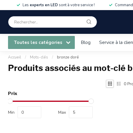
Les
experts en LED
sont à votre service !
Commandé
Toutes les catégories
Blog
Service à la clie
Accueil
/
Mots-clés
/
bronze doré
Produits associés au mot-clé 
0
Pro
Prix
Min
Max