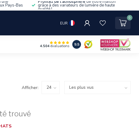
d'une
Profitez de l'atmosphère
de votre maison
aux Pays-Bas
grâce à des variateurs de lumière de haute
qualité !
0
EUR
9.5
4.504
évaluations
Afficher:
té trouvé
HATS