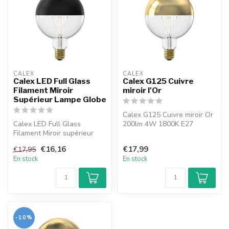
CALEX
CALEX
Calex LED Full Glass
Calex G125 Cuivre
Filament Miroir
miroir l'Or
Supérieur Lampe Globe
Calex G125 Cuivre miroir Or
Calex LED Full Glass
200lm 4W 1800K E27
Filament Miroir supérieur
dimmable
Lampe Globe 220-240V 4W
€16,16
€17,99
€17,95
190lm...
En stock
En stock
-10%