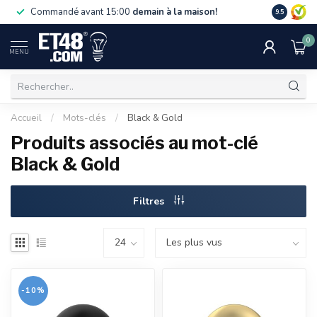
La livraiso
Commandé avant 15:00
demain à la maison!
9.5
de 75 €. U
0
MENU
Accueil
/
Mots-clés
/
Black & Gold
Produits associés au mot-clé
Black & Gold
Filtres
-10%