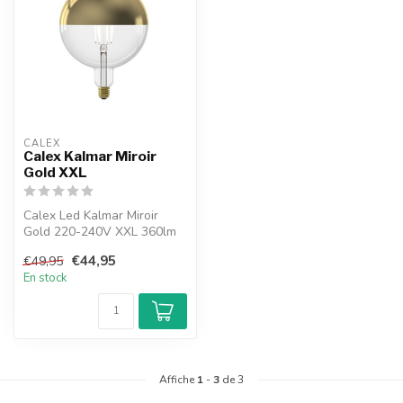
CALEX
Calex Kalmar Miroir
Gold XXL
Calex Led Kalmar Miroir
Gold 220-240V XXL 360lm
6W 1800K E27 dimmable
€44,95
€49,95
En stock
Affiche
1
-
3
de 3