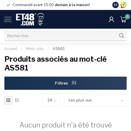
La livraiso
Commandé avant 15:00
demain à la maison!
9.5
de 75 €. U
0
MENU
Accueil
/
Mots-clés
/
AS581
Produits associés au mot-clé
AS581
Filtres
Aucun produit n'a été trouvé