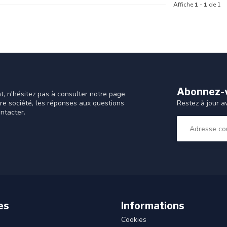
Affiche
1
-
1
de 1
Abonnez-v
t, n'hésitez pas à consulter notre page
Restez à jour a
tre société, les réponses aux questions
ntacter.
es
Informations
Cookies