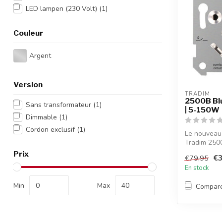
LED lampen (230 Volt)
(1)
Couleur
Argent
Version
TRADIM
2500B Bl
Sans transformateur
(1)
| 5-150W
Dimmable
(1)
Cordon exclusif
(1)
Le nouveau
Tradim 2500
la...
Prix
€3
€79,95
En stock
Min
Max
Compar