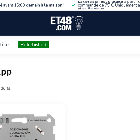
La livraison est gratuite
à partir 
 avant 15:00
demain à la maison!
commande de 75 €. Uniquement 
et en Belgique.
ntèle
Refurbished
App
duits