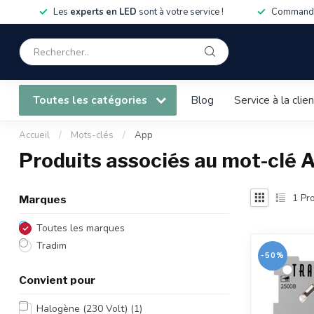
Les
experts en LED
sont à votre service !
Commandé
Toutes les catégories
Blog
Service à la clie
Accueil
/
Mots-clés
/
App
Produits associés au mot-clé 
1
Pro
Marques
Toutes les marques
Tradim
-50%
Convient pour
Halogène (230 Volt)
(1)