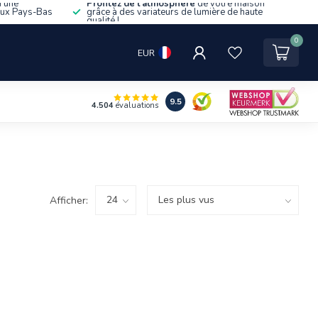
d'une
Profitez de l'atmosphère
de votre maison
aux Pays-Bas
grâce à des variateurs de lumière de haute
qualité !
0
EUR
9.5
4.504
évaluations
Afficher: