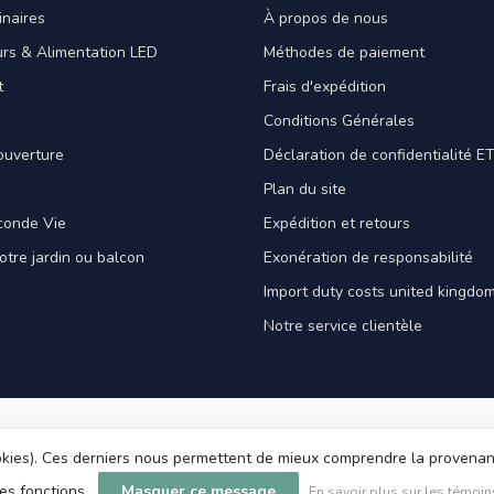
naires
À propos de nous
rs & Alimentation LED
Méthodes de paiement
t
Frais d'expédition
Conditions Générales
ouverture
Déclaration de confidentialité 
Plan du site
conde Vie
Expédition et retours
votre jardin ou balcon
Exonération de responsabilité
Import duty costs united kingdom
Notre service clientèle
cookies). Ces derniers nous permettent de mieux comprendre la provenance
les fonctions.
Masquer ce message
En savoir plus sur les témoin