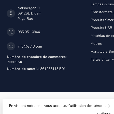
Lampes & lumi
Aalsbergen 9
Transformateu
6942SE Didam
Pays-Bas
Produits Smar
Produits USB
085 051 0944
Matériau de c
Autres
info@et48.com
Variateurs Se
Numéro de chambre de commerce:
Faites briller 
78081246
Numéro de taxe:
NL861258113.B01
En visitant notre site, vous acceptez l'utilisation des témoins (
améliorer 