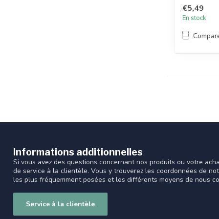
...
€5,49
En stock
Compar
Informations additionnelles
Si vous avez des questions concernant nos produits ou votre acha
de service à la clientèle. Vous y trouverez les coordonnées de no
les plus fréquemment posées et les différents moyens de nous co
Service à la clientèle