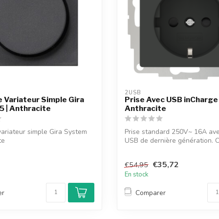
2USB
 Variateur Simple Gira
Prise Avec USB inCharge
 | Anthracite
Anthracite
ariateur simple Gira System
Prise standard 250V~ 16A av
te
USB de dernière génération.
à ...
€35,72
€54,95
En stock
er
Comparer