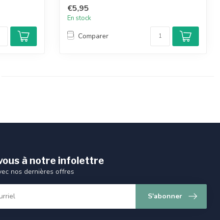
€5,95
En stock
Comparer
ous à notre infolettre
vec nos dernières offres
S'abonner