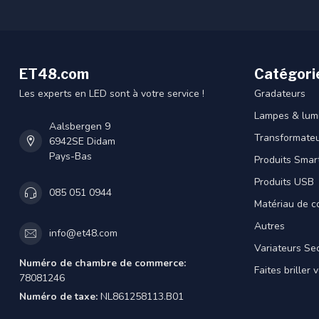
ET48.com
Catégori
Les experts en LED sont à votre service !
Gradateurs
Lampes & lumi
Aalsbergen 9
Transformateu
6942SE Didam
Pays-Bas
Produits Smar
Produits USB
085 051 0944
Matériau de c
Autres
info@et48.com
Variateurs Se
Numéro de chambre de commerce:
Faites briller 
78081246
Numéro de taxe:
NL861258113.B01