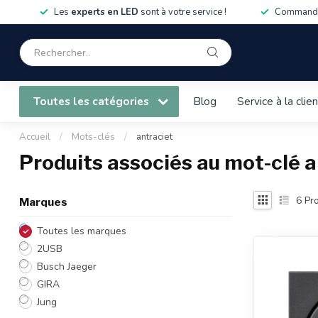
Les
experts en LED
sont à votre service !
Commandé
Toutes les catégories
Blog
Service à la clie
Accueil
/
Mots-clés
/
antraciet
Produits associés au mot-clé a
6
Pro
Marques
Toutes les marques
2USB
Busch Jaeger
GIRA
Jung