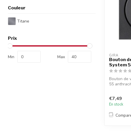
Couleur
Titane
Prix
GIRA
Min
Max
Bouton de
System 55
Bouton de v
55 anthraci
€7,49
En stock
Compar