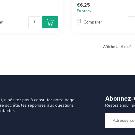
€6,25
En stock
er
Comparer
Affiche
1
-
6
de 6
Abonnez-v
t, n'hésitez pas à consulter notre page
Restez à jour a
tre société, les réponses aux questions
ntacter.