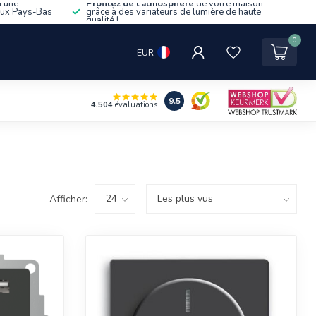
d'une
Profitez de l'atmosphère
de votre maison
aux Pays-Bas
grâce à des variateurs de lumière de haute
qualité !
0
EUR
9.5
4.504
évaluations
Afficher: