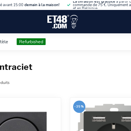
La livraison est gratuite
à partir 
 avant 15:00
demain à la maison!
commande de 75 €. Uniquement 
et en Belgique.
ntèle
Refurbished
ntraciet
duits
-35%